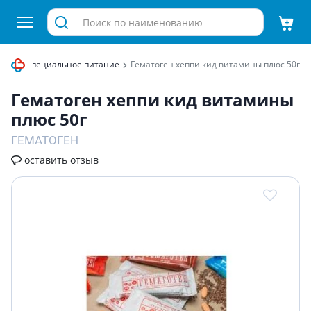
рочее специальное питание
Гематоген хеппи кид витамины плюс 50г
Гематоген хеппи кид витамины
плюс 50г
ГЕМАТОГЕН
оставить отзыв