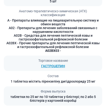
5 шт
Анатомо-терапевтическо-химическая (АТХ)
классификация
A
- Препараты влияющие на пищеварительную систему и
обмен веществ
A02
- Препараты для лечения заболеваний связанных с
нарушением кислотности
A02B
- Средства для лечения пептической язвы и
гастроэзофагеальной рефлюксной болезни
A02BX
- Прочие препараты для лечения пептической язвы
и гастроэзофагеальной рефлюксной болезни
A02BX03
-
Торговое название
ГАСТРОЦЕПИН
Состав
1 таблетка містить пірензепіну дигідрохлориду 25 мг
Форма выпуска
таблетки по 25 мг по 10 таблеток у блістері; по 2 або 5
блістерів у картонній коробці