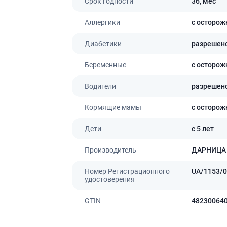
Срок годности
36,
мес
Аллергики
с осторож
Диабетики
разрешен
Беременные
с осторож
Водители
разрешен
Кормящие мамы
с осторож
Дети
с 5 лет
Производитель
ДАРНИЦА
Номер Регистрационного
UA/1153/0
удостоверения
GTIN
48230064