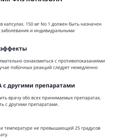
Препараты кальция
Хондропротекторы
Кроветворение и кровь
 капсулах. 150 мг No 1 должен быть назначен
и заболевания и индивидуальными
Противотромбозные
Препараты от анемии
 эффекты
Кровезаменители
Препараты для
имательно ознакомиться с противопоказаниями
парентерального питания
учае побочных реакций следует немедленно
Прочие лекарственные
средства
 с другими препаратами
ть врачу обо всех принимаемых препаратах,
ть с другими препаратами.
при температуре не превышающей 25 градусов
ату.