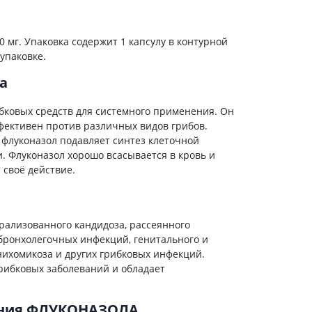
Антисептики и дезинфекторы
Лечение угревой сыпи, акне
0 мг. Упаковка содержит 1 капсулу в контурной
 упаковке.
Лечение рубцов
Лекарства от бородавок
а
Лечение перхоти, себореи,
волосистых дерматитов
бковых средств для системного применения. Он
Средства от повышенной
фективен против различных видов грибов.
потливости
 флуконазол подавляет синтез клеточной
и. Флуконазол хорошо всасывается в кровь и
Лечение герпеса
 своё действие.
Препараты для
опорнодвигательного
аппарата
рализованного кандидоза, рассеянного
Противовоспалительные
 бронхолегочных инфекций, генитального и
препараты
нихомикоза и других грибковых инфекций.
От суставной и мышечной боли
рибковых заболеваний и обладает
Миорелаксанты
Лекарства от подагры
ения ФЛУКОНАЗОЛА