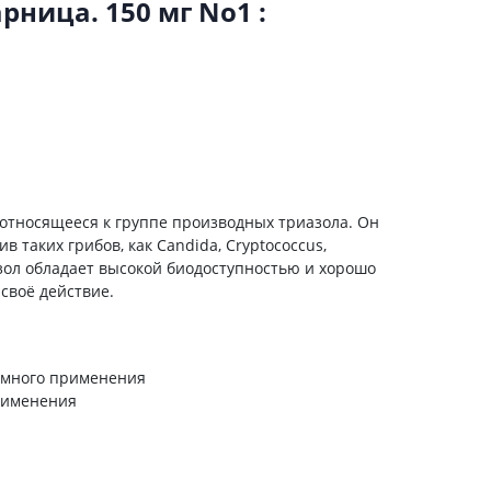
ница. 150 мг No1 :
холестерина
Препараты для укрепления
сосудов
Препараты от аритмии
Мочегонные препараты,
диуретики
Лекарства от стенокардии
Препараты при сердечной
недостаточности
 относящееся к группе производных триазола. Он
 таких грибов, как Candida, Cryptococcus,
Заболевания кожи
азол обладает высокой биодоступностью и хорошо
Противогрибковые
 своё действие.
От ожогов
Лечение ран и язв
темного применения
Мази от аллергии
применения
Лечение псориаза, экземы
Антибиотики для лечения
заболеваний кожи
Гормональные мази