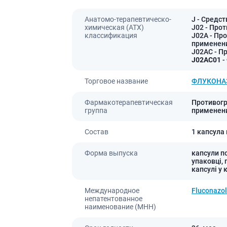
Препараты для глаз
Анатомо-терапевтическо-
J
- Средст
Капли в ухо
химическая (АТХ)
J02
- Прот
классификация
J02A
- Пр
применен
J02AC
- П
J02AC01
-
Торговое название
ФЛУКОНА
Фармакотерапевтическая
Противогр
группа
применени
Состав
1 капсула
Форма выпуска
капсули по
упаковці, 
капсулі у 
Международное
Fluconazo
непатентованное
наименование (МНН)