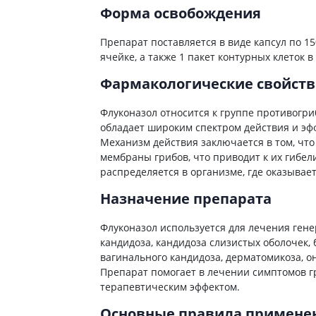
ты для повышения
Форма освобождения
Препараты для нервной
а
системы
итики и пропульсанты
Препарат поставляется в виде капсул по 15
Противосудорожные
льное
ячейке, а также 1 пакет контурных клеток в
Препараты для лечения
эпилепсии
ы для
Фармакологические свойств
дочной железы
Снотворные препараты
Флуконазол относится к группе противогри
тные препараты
Успокоительные препараты
обладает широким спектром действия и эф
ты для лечения
Антидепрессанты
Механизм действия заключается в том, что
тита
Препараты для улучшения
мембраны грибов, что приводит к их гибел
памяти
распределяется в организме, где оказывает
ы для печени и
Транквилизаторы
 пузыря
(анксиолитики)
Назначение препарата
а от гепатита C
Средства от курения и
никотиновой зависимости
ротекторы для печени
Флуконазол используется для лечения гене
кандидоза, кандидоза слизистых оболочек,
Средства от похмелья
нные препараты
вагинального кандидоза, дерматомикоза, о
Препараты от головокружения
слоты
Препарат помогает в лечении симптомов г
терапевтическим эффектом.
Противоопухолевые
льные препараты
препараты
Основные правила примен
амо-гипофизарные