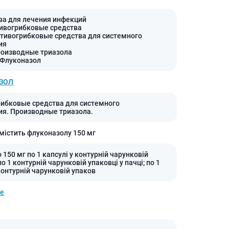
ва для лечения инфекций
ивогрибковые средства
отивогрибковые средства для системного
ия
роизводные триазола
 Флуконазол
ЗОЛ
ибковые средства для системного
я. Производные триазола.
 містить флуконазолу 150 мг
 150 мг по 1 капсулі у контурній чарунковій
по 1 контурній чарунковій упаковці у пачці; по 1
контурній чарунковій упаков
le