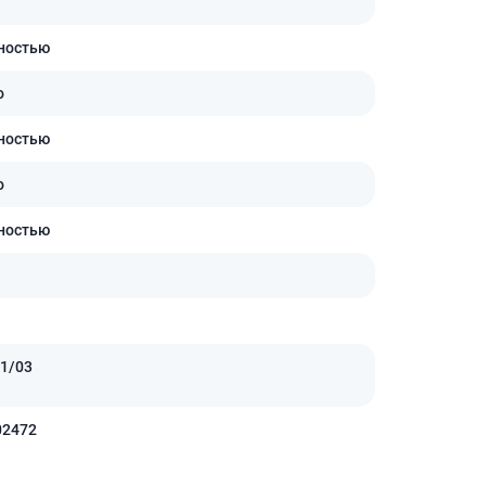
ностью
о
ностью
о
ностью
1/03
02472