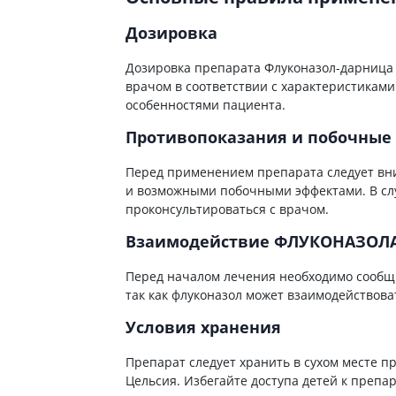
ы
Противоопухолевые
негормональные препараты
Дозировка
стероиды
Противоопухолевые
ания щитовидной
гормональные препараты
Дозировка препарата Флуконазол-дарница в
врачом в соответствии с характеристикам
От рака
 поджелудочной
особенностями пациента.
Лечение аллергии
Противопоказания и побочные
орная система
Мочеполовая система и
Перед применением препарата следует вн
ва от аллергии
половые гормоны
и возможными побочными эффектами. В сл
ва от астмы
Лекарства для почек
проконсультироваться с врачом.
Препараты для потенции и
Взаимодействие ФЛУКОНАЗОЛА
эрекции
Урологические препараты
Перед началом лечения необходимо сообщи
Гинекологические препараты
так как флуконазол может взаимодействова
Препараты влияющие на
Условия хранения
лактацию
Препарат следует хранить в сухом месте 
Препараты для органов
Цельсия. Избегайте доступа детей к препар
чувств