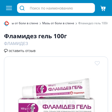
репараты от боли в спине
Мазь от боли в спине
Фламидез гель 100г
Фламидез гель 100г
ФЛАМИДЕЗ
оставить отзыв