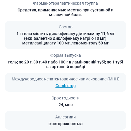
Фармакотерапевтическая группа
Средства, применяемые местно при суставной и
мышечной боли.
Состав
1 г гелю містить диклофенаку діетиламіну 11,6 мг
(еквівалентно диклофенаку натрію 10 мг),
метилсаліцилату 100 мг, левоментолу 50 мг
Форма выпуска
гель; по 20 г, 30 г, 40 г або 100 г в ламінованій тубі; по 1 тубі
в картонній коробці
Международное непатентованное наименование (МНН)
Comb drug
Срок годности
24,
мес
Аллергики
с осторожностью