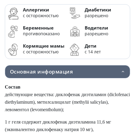
Аллергики
Диабетики
с осторожностью
разрешено
Беременные
Водители
противопоказано
разрешено
Кормящие мамы
Дети
с осторожностью
с 14 лет
Основная информация
Состав
действующие вещества: диклофенак диэтиламин (diclofenaci
diethylaminum), метилсалицилат (methylii salicylas),
левоментол (levomentholum);
1 г геля содержит диклофенак диэтиламина 11,6 мг
(эквивалентно диклофенаку натрия 10 мг),