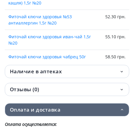
кашля) 1,5г №20
Фиточай ключи здоровья №53
52.30 грн.
антиаллергин 1,5г №20
Фиточай ключи здоровья иван-чай 1,5г
55.10 грн.
№20
Фиточай ключи здоровья чабрец 50г
58.50 грн.
Фиточай ключи здоровья №24 витаминка
59.80 грн.
Наличие в аптеках
1,5г №20
Отзывы (0)
Фиточай ключи здоровья ананас/яблоко д/
59.80 грн.
похуд 1,5г пак №20
Оплата и доставка
Фиточай ключи здоровья №42 фито
62.50 грн.
сабельник плюс 1,5г №20
Оплата осуществляется:
Фиточай ключи здоровья №22
63.10 грн.