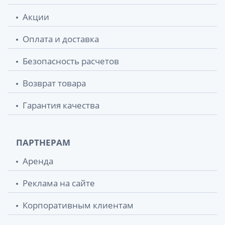
Фиточай ключи здоровья №5
67.20 грн.
Акции
бронхолитический 1,5г №20
Оплата и доставка
Фиточай ключи здоровья №14
67.20 грн.
противопростудный 1,5г №20
Безопасность расчетов
Возврат товара
Фиточай ключи здоровья №11
67.30 грн.
расторопша плюс 1,5г №20
Гарантия качества
Фиточай ключи здоровья №18
67.30 грн.
успокаивающий 1,5г №20
ПАРТНЕРАМ
Фиточай ключи здоровья №16
67.30 грн.
Аренда
сахароснижающий 1,5г №20
Реклама на сайте
Фиточай ключи здоровья №32 мята 1,5г
67.30 грн.
№20
Корпоративным клиентам
Фиточай ключи здоровья №23 эхинацея
67.30 грн.