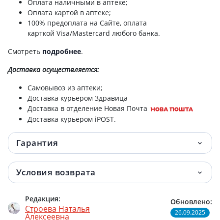
Оплата наличными в аптеке;
расторопша 75г
Оплата картой в аптеке;
100% предоплата на Сайте, оплата
Фиточай ключи здоровья репешок 50г
65.20 грн.
карткой Visa/Mastercard любого банка.
Фиточай ключи здоровья иван-чай
65.50 грн.
Смотреть
подробнее
.
цветочный 1,5г №20
Доставка
осуществляется:
Фиточай ключи здоровья №10
66.50 грн.
Самовывоз из аптеки;
поджелудочный 1,5г №20
Доставка курьером Здравица
Доставка в отделение Новая Почта
Фиточай ключи здоровья
66.80 грн.
Доставка курьером iPOST.
сахароснижающий одуванчик плюс 1,5г
№20
Гарантия
Фиточай ключи здоровья №20
66.90 грн.
антихолестерин 1,5г №20
Условия возврата
Фиточай ключи здоровья стевии листья
66.90 грн.
Редакция:
Обновлено:
1,5г №20
Строева Наталья
26.09.2025
Алексеевна