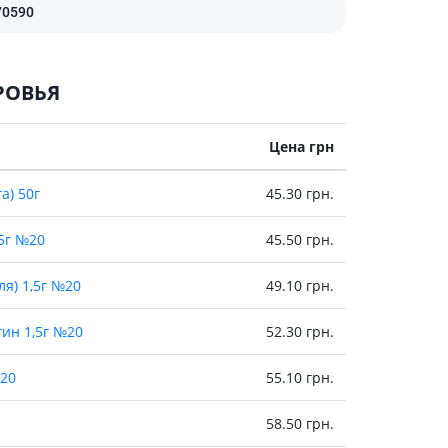
70590
Антисептики и дезинфекторы
Лечение угревой сыпи, акне
Лечение рубцов
РОВЬЯ
Лекарства от бородавок
Лечение перхоти, себореи,
Цена грн
волосистых дерматитов
Средства от повышенной
а) 50г
45.30 грн.
потливости
Лечение герпеса
5г №20
45.50 грн.
Препараты для
опорнодвигательного
я) 1,5г №20
49.10 грн.
аппарата
Противовоспалительные
ин 1,5г №20
52.30 грн.
препараты
От суставной и мышечной боли
20
55.10 грн.
Миорелаксанты
58.50 грн.
Лекарства от подагры