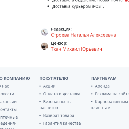
Препараты для глаз
Доставка курьером iPOST.
Фиточай ключи здоровья №70 седатоник 
Капли в ухо
Фиточай ключи здоровья №12 почечный 
Редакция:
Строева Наталья Алексеевна
Фиточай ключи здоровья №6 давление-но
Цензор:
Ткач Михаил Юрьевич
ФИТОЧАЙ КЛЮЧИ ЗДОРОВЬЯ ЧЕРЕДА 1,5
Фиточай ключи здоровья №17 сердечно-с
Фиточай ключи здоровья №9 мочегонный 
О КОМПАНИЮ
ПОКУПАТЕЛЮ
ПАРТНЕРАМ
 нас
Акции
Аренда
Фиточай ключи здоровья №7 желуд кишеч
Новости
Оплата и доставка
Реклама на сайт
Вакансии
Безопасность
Корпоративным
Фиточай ключи здоровья №5 бронхолитич
расчетов
клиентам
Контакты
Возврат товара
Фиточай ключи здоровья №14 противопро
Аптечные
ведения-
Гарантия качества
Фиточай ключи здоровья №11 расторопша