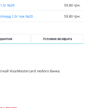
Препараты кальция
1,5г №20
59.80 грн.
Хондропротекторы
похуд 1,5г пак №20
59.80 грн.
Кроветворение и кровь
Противотромбозные
ьник плюс 1,5г №20
62.50 грн.
Препараты от анемии
а 75г
63.10 грн.
арантия
Условия возврата
Кровезаменители
Препараты для
парентерального питания
65.20 грн.
Прочие лекарственные
чный 1,5г №20
65.50 грн.
средства
ткой Visa/Mastercard любого банка.
чный 1,5г №20
66.50 грн.
ий одуванчик плюс 1,5г №20
66.80 грн.
ерин 1,5г №20
66.90 грн.
,5г №20
66.90 грн.