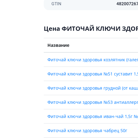
ты для повышения
GTIN
48200726
Препараты для нервной
а
системы
итики и пропульсанты
Противосудорожные
льное
Цена ФИТОЧАЙ КЛЮЧИ ЗДО
Препараты для лечения
эпилепсии
ы для
дочной железы
Снотворные препараты
Название
тные препараты
Успокоительные препараты
ты для лечения
Антидепрессанты
Фиточай ключи здоровья козлятник (галег
тита
Препараты для улучшения
памяти
Фиточай ключи здоровья №51 суставит 1,
ы для печени и
Транквилизаторы
 пузыря
(анксиолитики)
Фиточай ключи здоровья грудной (от кашл
а от гепатита C
Средства от курения и
никотиновой зависимости
ротекторы для печени
Фиточай ключи здоровья №53 антиаллерг
Средства от похмелья
нные препараты
Препараты от головокружения
слоты
Фиточай ключи здоровья иван-чай 1,5г №
Противоопухолевые
льные препараты
Фиточай ключи здоровья чабрец 50г
препараты
амо-гипофизарные