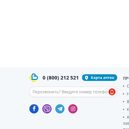
0
(800)
212 521
Карта аптек
ПР
О
за