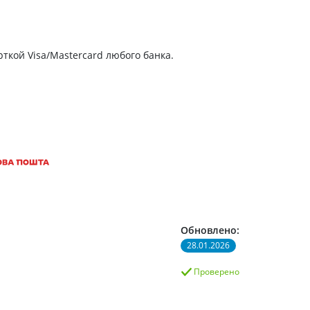
Препараты кальция
Хондропротекторы
Кроветворение и кровь
ткой Visa/Mastercard любого банка.
Противотромбозные
Препараты от анемии
Кровезаменители
Препараты для
парентерального питания
Прочие лекарственные
средства
Обновлено:
28.01.2026
Проверено