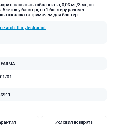
вкриті плівковою оболонкою, 0,03 мг/3 мг; по
Антисептики и дезинфекторы
таблеток у блістері; по 1 блістеру разом з
ою шкалою та тримачем для блістер
Лечение угревой сыпи, акне
Лечение рубцов
ne and ethinylestradiol
Лекарства от бородавок
Лечение перхоти, себореи,
волосистых дерматитов
Средства от повышенной
потливости
N FARMA
Лечение герпеса
01/01
Препараты для
опорнодвигательного
аппарата
33911
Противовоспалительные
препараты
От суставной и мышечной боли
арантия
Условия возврата
Миорелаксанты
Лекарства от подагры