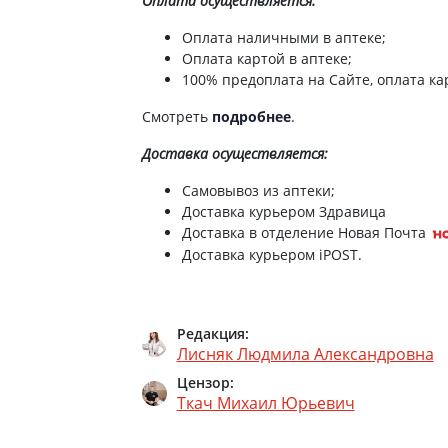
Оплата осуществляется:
ы
Противоопухолевые
негормональные препараты
Оплата наличными в аптеке;
стероиды
Оплата картой в аптеке;
Противоопухолевые
ания щитовидной
гормональные препараты
100% предоплата на Сайте, оплата кар
От рака
 поджелудочной
Смотреть
подробнее
.
Лечение аллергии
Доставка
осуществляется:
орная система
Мочеполовая система и
Самовывоз из аптеки;
ва от аллергии
половые гормоны
Доставка курьером Здравица
ва от астмы
Лекарства для почек
Доставка в отделение Новая Почта
Доставка курьером iPOST.
Препараты для потенции и
эрекции
Урологические препараты
Гинекологические препараты
Редакция:
Лисняк Людмила Александровна
Препараты влияющие на
лактацию
Цензор:
Ткач Михаил Юрьевич
Препараты для органов
чувств