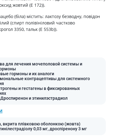
холестерина
 оксид жовтий (Е 172)).
Препараты для укрепления
сосудов
цебо (біла) містить: лактозу безводну, повідон
білий (спирт полівініловий частково
Препараты от аритмии
рогол 3350, тальк (Е 553b)).
Мочегонные препараты,
диуретики
Лекарства от стенокардии
Препараты при сердечной
недостаточности
ва для лечения мочеполовой системы и
гормоны
Заболевания кожи
овые гормоны и их аналоги
рмональные контрацептивы для системного
Противогрибковые
ия
От ожогов
строгены и гестагены в фиксированных
иях
Лечение ран и язв
 Дроспиренон и этинилэстрадиол
Мази от аллергии
И
Лечение псориаза, экземы
Антибиотики для лечения
а, вкрита плівковою оболонкою (жовта)
заболеваний кожи
тинілестрадіолу 0,03 мг, дроспіренону 3 мг
Гормональные мази