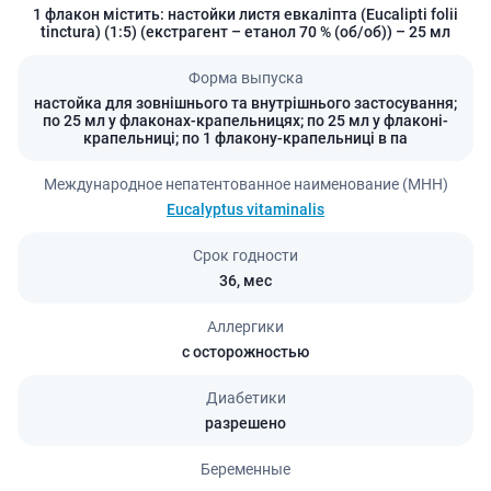
1 флакон містить: настойки листя евкаліпта (Eucalіptі folii
tinctura) (1:5) (екстрагент – етанол 70 % (об/об)) – 25 мл
Форма выпуска
настойка для зовнішнього та внутрішнього застосування;
по 25 мл у флаконах-крапельницях; по 25 мл у флаконі-
крапельниці; по 1 флакону-крапельниці в па
Международное непатентованное наименование (МНН)
Eucalyptus vitaminalis
Срок годности
36,
мес
Аллергики
с осторожностью
Диабетики
разрешено
Беременные