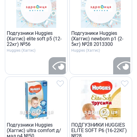
Подгузники Huggies
Подгузники Huggies
(Хаггис) elite soft р5 (12-
(Хаггис) newborn р1 (2-
22кг) №56
5кг) №28 2013300
Huggies (Хаггис)
Huggies (Хаггис)
Подгузники Huggies
ПОДГУЗНИКИ HUGGIES
(Хаггис) ultra comfort д/
ELITE SOFT Р6 (16-22КГ)
мал р4 №50
№28