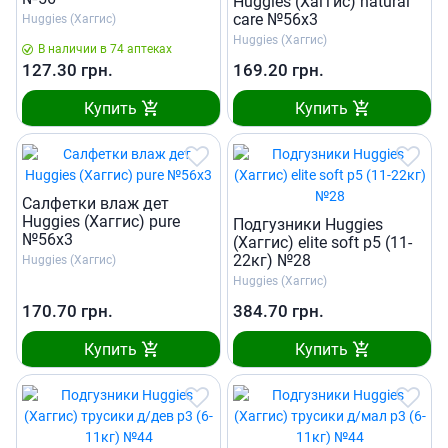
Huggies (Хаггис) natural
care №56х3
Huggies (Хаггис)
Huggies (Хаггис)
В наличии в 74 аптеках
127.30
грн.
169.20
грн.
Купить
Купить
Салфетки влаж дет
Huggies (Хаггис) pure
Подгузники Huggies
№56х3
(Хаггис) elite soft р5 (11-
22кг) №28
Huggies (Хаггис)
Huggies (Хаггис)
170.70
грн.
384.70
грн.
Купить
Купить