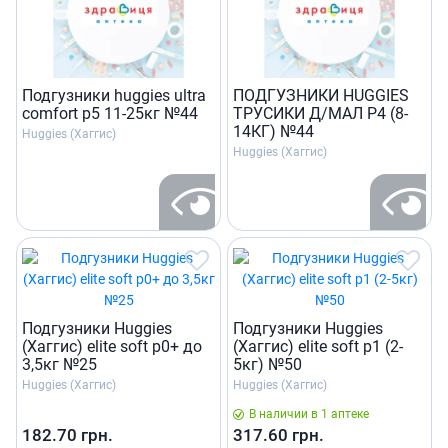
Подгузники huggies ultra
ПОДГУЗНИКИ HUGGIES
comfort р5 11-25кг №44
ТРУСИКИ Д/МАЛ Р4 (8-
14КГ) №44
Huggies (Хаггис)
Huggies (Хаггис)
Подгузники Huggies
Подгузники Huggies
(Хаггис) elite soft р0+ до
(Хаггис) elite soft р1 (2-
3,5кг №25
5кг) №50
Huggies (Хаггис)
Huggies (Хаггис)
В наличии в 1 аптеке
182.70
грн.
317.60
грн.