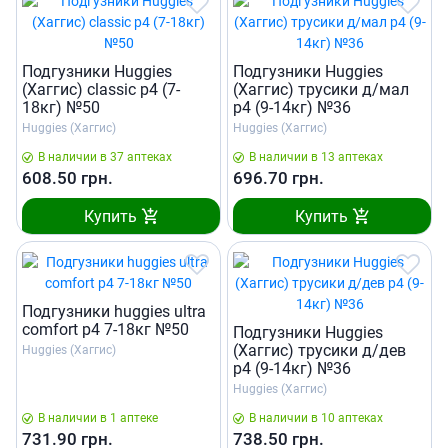
Подгузники Huggies
Подгузники Huggies
(Хаггис) classic р4 (7-
(Хаггис) трусики д/мал
18кг) №50
р4 (9-14кг) №36
Huggies (Хаггис)
Huggies (Хаггис)
В наличии в 37 аптеках
В наличии в 13 аптеках
608.50
грн.
696.70
грн.
Купить
Купить
Подгузники huggies ultra
comfort р4 7-18кг №50
Подгузники Huggies
(Хаггис) трусики д/дев
Huggies (Хаггис)
р4 (9-14кг) №36
Huggies (Хаггис)
В наличии в 1 аптеке
В наличии в 10 аптеках
731.90
грн.
738.50
грн.