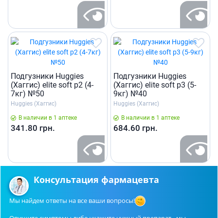
Подгузники Huggies
Подгузники Huggies
(Хаггис) elite soft р2 (4-
(Хаггис) elite soft р3 (5-
7кг) №50
9кг) №40
Huggies (Хаггис)
Huggies (Хаггис)
В наличии в 1 аптеке
В наличии в 1 аптеке
341.80
грн.
684.60
грн.
Консультация фармацевта
Мы найдем ответы на все ваши вопросы!
Опишите симптомы либо укажите нужный препарат - мы