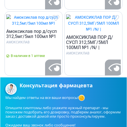
Амоксиклав пор д/сусп
312,5мг/5мл 100мл №1
АМОКСИКЛАВ ПОР Д/
СУСП 312,5МГ/5МЛ
АМОКСИКЛАВ
100МЛ №1 /N/ |
АМОКСИКЛАВ
В наличии в 1 аптеке
Консультация фармацевта
Мы найдем ответы на все ваши вопросы!
Опишите симптомы либо укажите нужный препарат - мы
поможем подобрать его дозировку, подберем аналог, оформим
заказ с доставкой домой или просто проконсультируем.
Ожидаем ваш звонок либо сообщение!