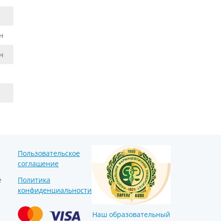
Препараты кальция
Хондропротекторы
н
Кроветворение и кровь
Противотромбозные
н
Препараты от анемии
Кровезаменители
Препараты для
парентерального питания
Прочие лекарственные
средства
Пользовательское
соглашение
е
Политика
конфиденциальности
Наш образовательный