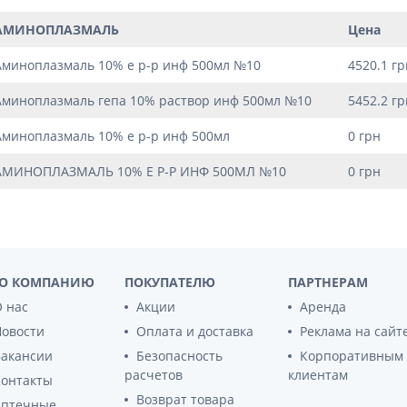
ы
Противоопухолевые
негормональные препараты
АМИНОПЛАЗМАЛЬ
Цена
стероиды
Противоопухолевые
ания щитовидной
Аминоплазмаль 10% е р-р инф 500мл №10
4520.1 гр
гормональные препараты
От рака
Аминоплазмаль гепа 10% раствор инф 500мл №10
5452.2 гр
 поджелудочной
Лечение аллергии
Аминоплазмаль 10% е р-р инф 500мл
0 грн
орная система
Мочеполовая система и
АМИНОПЛАЗМАЛЬ 10% Е Р-Р ИНФ 500МЛ №10
0 грн
ва от аллергии
половые гормоны
ва от астмы
Лекарства для почек
Препараты для потенции и
эрекции
Урологические препараты
О КОМПАНИЮ
ПОКУПАТЕЛЮ
ПАРТНЕРАМ
Гинекологические препараты
 нас
Акции
Аренда
Препараты влияющие на
Новости
Оплата и доставка
Реклама на сайт
лактацию
Вакансии
Безопасность
Корпоративным
расчетов
клиентам
Препараты для органов
Контакты
чувств
Возврат товара
Аптечные