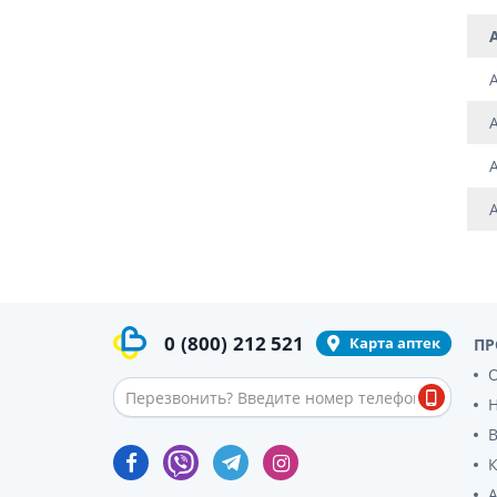
гормон
Кортико
Заболев
железы
Гормоны
железы
Респират
Лекарст
Лекарст
0
(800)
212 521
Карта аптек
ПР
О