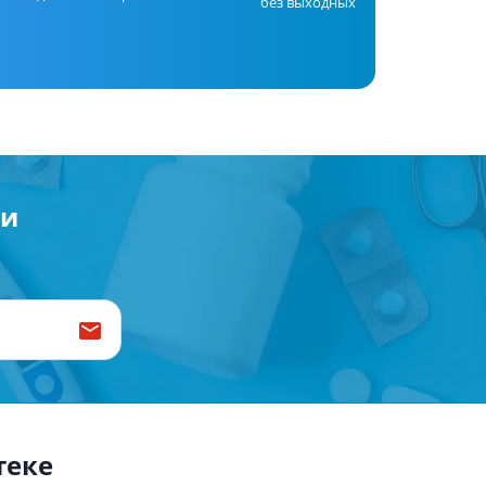
без выходных
Антисептики и дезинфекторы
Лечение угревой сыпи, акне
Лечение рубцов
Лекарства от бородавок
Лечение перхоти, себореи,
волосистых дерматитов
Средства от повышенной
ии
потливости
Лечение герпеса
Препараты для
опорнодвигательного
аппарата
Противовоспалительные
препараты
От суставной и мышечной боли
Миорелаксанты
теке
Лекарства от подагры