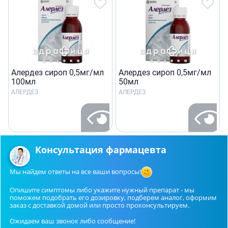
Алердез сироп 0,5мг/мл
Алердез сироп 0,5мг/мл
100мл
50мл
АЛЕРДЕЗ
АЛЕРДЕЗ
Консультация фармацевта
Мы найдем ответы на все ваши вопросы!
Опишите симптомы либо укажите нужный препарат - мы
поможем подобрать его дозировку, подберем аналог, оформим
заказ с доставкой домой или просто проконсультируем.
Ожидаем ваш звонок либо сообщение!