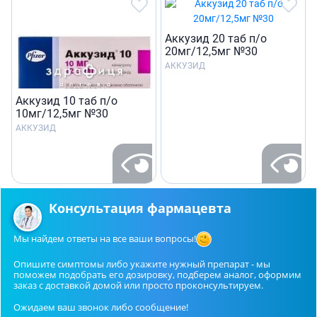
Аккузид 20 таб п/о
20мг/12,5мг №30
АККУЗИД
Аккузид 10 таб п/о
10мг/12,5мг №30
АККУЗИД
Консультация фармацевта
Мы найдем ответы на все ваши вопросы!
Опишите симптомы либо укажите нужный препарат - мы
поможем подобрать его дозировку, подберем аналог, оформим
заказ с доставкой домой или просто проконсультируем.
Ожидаем ваш звонок либо сообщение!