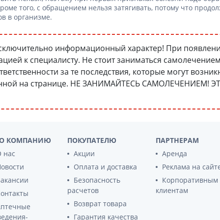
ы
роме того, с обращением нельзя затягивать, потому что продо
Противоопухолевые
негормональные препараты
в в организме.
стероиды
Противоопухолевые
ания щитовидной
гормональные препараты
сключительно информационный характер! При появлени
От рака
 поджелудочной
цией к специалисту. Не стоит заниматься самолечением,
Лечение аллергии
ответственности за те последствия, которые могут возник
орная система
ленной на странице. НЕ ЗАНИМАЙТЕСЬ САМОЛЕЧЕНИЕМ!
Мочеполовая система и
ва от аллергии
половые гормоны
ва от астмы
Лекарства для почек
Препараты для потенции и
эрекции
О КОМПАНИЮ
ПОКУПАТЕЛЮ
ПАРТНЕРАМ
Урологические препараты
 нас
Акции
Аренда
Гинекологические препараты
Новости
Оплата и доставка
Реклама на сайт
Препараты влияющие на
Вакансии
Безопасность
Корпоративным
лактацию
расчетов
клиентам
Контакты
Препараты для органов
Возврат товара
Аптечные
чувств
ведения-
Гарантия качества