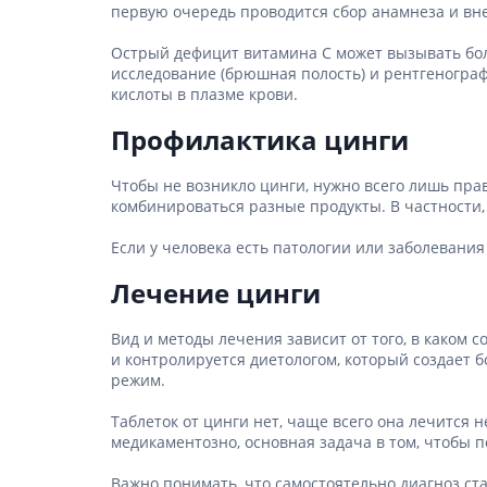
Препара
первую очередь проводится сбор анамнеза и внеш
аппетит
Спазмол
Острый дефицит витамина С может вызывать бол
исследование (брюшная полость) и рентгенограф
Слабите
кислоты в плазме крови.
Препарат
Профилактика цинги
поджелу
Фермен
Чтобы не возникло цинги, нужно всего лишь пр
комбинироваться разные продукты. В частности,
Препара
панкреа
Если у человека есть патологии или заболевания
Препарат
Лечение цинги
желчного
Лекарств
Вид и методы лечения зависит от того, в каком 
Гепатоп
и контролируется диетологом, который создает 
Желчего
режим.
Аминоки
Таблеток от цинги нет, чаще всего она лечится
медикаментозно, основная задача в том, чтобы 
Гормона
Важно понимать, что самостоятельно диагноз ста
Гипотал