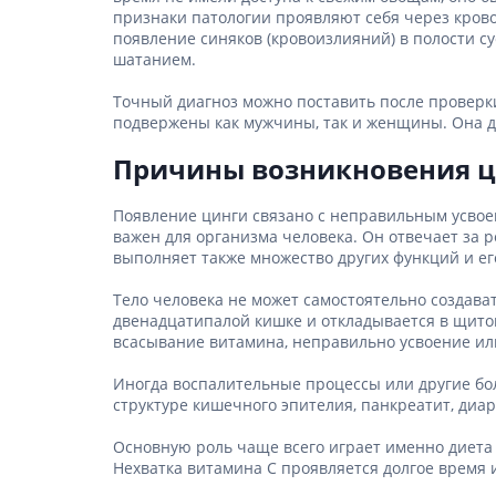
Товары для красоты и
Лекарств
Средства
Средства
Столова
признаки патологии проявляют себя через крово
ухода
Для серд
Пеленки
появление синяков (кровоизлияний) в полости су
Препара
Средства
Средств
Для орг
шатанием.
Противо
Жаропо
Средств
Послеро
Товары для здоровья
и подуш
Сорбен
Точный диагноз можно поставить после проверки
Ингаляц
Мыло
Средства
Для нер
Медицин
подвержены как мужчины, так и женщины. Она д
Товары для дома и
Мультис
семьи
Средства 
(комбин
Для реп
Гинекол
Причины возникновения 
волосами
Для энд
Препарат
Товары для мам и
Перевяз
Средств
вирусны
Появление цинги связано с неправильным усвое
детей
Антипохм
Бинты
Средств
важен для организма человека. Он отвечает за 
Лекарст
выполняет также множество других функций и ег
Вата
Средств
Гомеопат
Лечение
Марля
Средств
Тело человека не может самостоятельно создава
Лечение
Против м
двенадцатипалой кишке и откладывается в щито
Пласты
инфекц
Средств
паразито
всасывание витамина, неправильно усвоение ил
волосам
Повязки
Препара
Средства
Иногда воспалительные процессы или другие бол
Антиалле
Препара
поврежд
противоа
структуре кишечного эпителия, панкреатит, диар
Препара
Средств
предотв
Основную роль чаще всего играет именно диета и
Препара
волос
склероз
Нехватка витамина С проявляется долгое время и
Наборы 