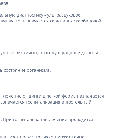
авов.
Антисептики и дезинфекторы
льную диагностику - ультразвуковое
Лечение угревой сыпи, акне
начная, то назначается скрининг аскорбиновой
Лечение рубцов
Лекарства от бородавок
Лечение перхоти, себореи,
волосистых дерматитов
 нужные витамины, поэтому в рационе должны
Средства от повышенной
потливости
Лечение герпеса
ть состояние организма.
Препараты для
опорнодвигательного
аппарата
а. Лечение от цинги в легкой форме назначается
Противовоспалительные
назначается госпитализация и постельный
препараты
От суставной и мышечной боли
я. При госпитализации лечение проводится
Миорелаксанты
Лекарства от подагры
щаться к врачу. Только он может точно