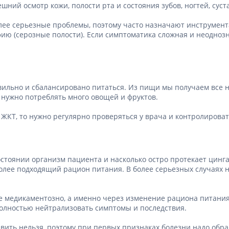
ты для повышения
ний осмотр кожи, полости рта и состояния зубов, ногтей, суст
Препараты для нервной
а
системы
итики и пропульсанты
ее серьезные проблемы, поэтому часто назначают инструмента
Противосудорожные
ию (серозные полости). Если симптоматика сложная и неодноз
льное
Препараты для лечения
эпилепсии
ы для
дочной железы
Снотворные препараты
тные препараты
Успокоительные препараты
авильно и сбалансировано питаться. Из пищи мы получаем все
 нужно потреблять много овощей и фруктов.
ты для лечения
Антидепрессанты
тита
Препараты для улучшения
 ЖКТ, то нужно регулярно проверяться у врача и контролирова
памяти
ы для печени и
Транквилизаторы
 пузыря
(анксиолитики)
а от гепатита C
Средства от курения и
состоянии организм пациента и насколько остро протекает цинг
никотиновой зависимости
ротекторы для печени
более подходящий рацион питания. В более серьезных случаях 
Средства от похмелья
нные препараты
Препараты от головокружения
слоты
 не медикаментозно, а именно через изменение рациона питани
полностью нейтрализовать симптомы и последствия.
Противоопухолевые
льные препараты
препараты
вить нельзя, поэтому при первых признаках болезни надо обра
амо-гипофизарные