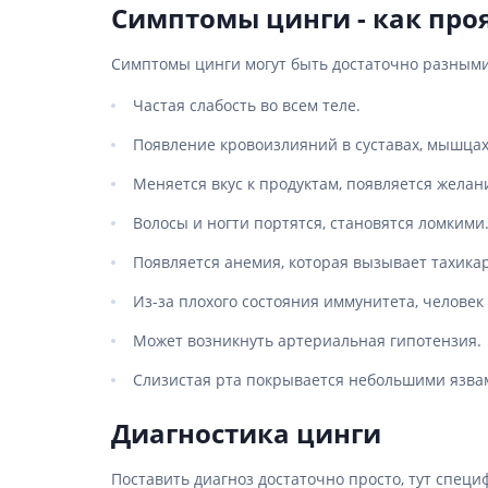
Препара
Симптомы цинги - как про
Специал
волос и
Лекарств
Симптомы цинги могут быть достаточно разными 
Окрашив
Средства
несваре
Укладка
Частая слабость во всем теле.
Лекарств
Средств
Появление кровоизлияний в суставах, мышцах,
Лекарст
Мужски
Меняется вкус к продуктам, появляется желан
Препара
Волосы и ногти портятся, становятся ломкими
Препарат
Лекарст
Появляется анемия, которая вызывает тахика
Пробиот
Из-за плохого состояния иммунитета, челове
Препара
Может возникнуть артериальная гипотензия.
Средств
Слизистая рта покрывается небольшими язва
Лекарст
Лекарств
Диагностика цинги
Препара
инфекц
Поставить диагноз достаточно просто, тут спец