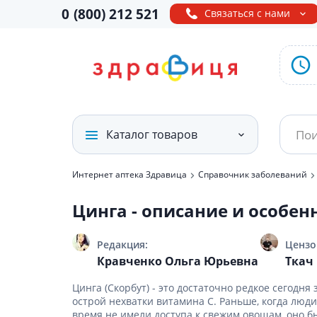
0
(800)
212 521
Связаться с нами
Каталог товаров
Интернет аптека Здравица
Справочник заболеваний
Лекарственные
препараты
Лекарств
БАДы и 
Средства 
Средства 
Диетичес
Бытовая 
Товары д
Цинга - описание и особен
больным
питание 
Лекарст
Аминоки
Дезодор
Дородов
Витамины и бады
Продукты
аминоки
антипер
бандажи
Судна, 
Специал
Противо
Редакция:
Цензо
Для моч
Средств
Лактаци
Мочепр
Лечебна
Кравченко Ольга Юрьевна
Ткач
Медтехника и товары
Репелле
Лекарств
медицинского
От вред
Наборы 
Молокоо
Калопр
Профила
Лекарст
за телом
назначения
минерал
Цинга (Скорбут) - это достаточно редкое сегодня
Прочие
Для кос
Белье и
Подгузн
острой нехватки витамина С. Раньше, когда люд
Противо
Средств
и после
Минерал
Дермато
время не имели доступа к свежим овощам, оно 
Проклад