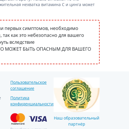
Препараты кальция
лжительная нехватка витамина С и цинга может
Хондропротекторы
Кроветворение и кровь
и первых симптомов, необходимо
Противотромбозные
 так как это небезопасно для вашего
Препараты от анемии
нуть вследствие
Кровезаменители
 ЭТО МОЖЕТ БЫТЬ ОПАСНЫМ ДЛЯ ВАШЕГО
Препараты для
парентерального питания
Прочие лекарственные
средства
Пользовательское
соглашение
е
Политика
конфиденциальности
Наш образовательный
партнёр