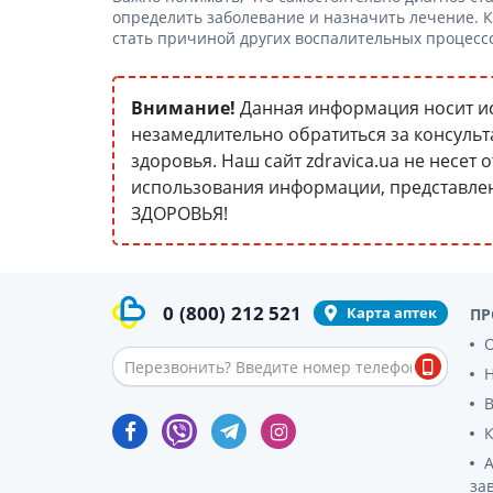
гормон
определить заболевание и назначить лечение. К
стать причиной других воспалительных процессо
Кортико
Заболев
железы
Внимание!
Данная информация носит и
Гормоны
незамедлительно обратиться за консульта
железы
здоровья. Наш сайт zdravica.ua не несет 
Респират
использования информации, представ
ЗДОРОВЬЯ!
Лекарст
Лекарст
0
(800)
212 521
Карта аптек
ПР
О
за