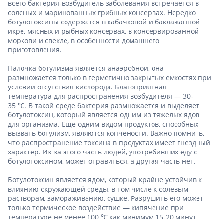
всего бактерия-возбудитель заболевания встречается в
соленых и маринованных грибных консервах. Нередко
ботулотоксины содержатся в кабачковой и баклажанной
икре, мясных и рыбных консервах, в консервированной
моркови и свекле, в особенности домашнего
приготовления.
Палочка ботулизма является анаэробной, она
размножается только в герметично закрытых емкостях при
условии отсутствия кислорода. Благоприятная
температура для распространения возбудителя — 30-
35 ℃. В такой среде бактерия размножается и выделяет
ботулотоксин, который является одним из тяжелых ядов
для организма. Еще одним видом продуктов, способных
вызвать ботулизм, являются копчености. Важно помнить,
что распространение токсина в продуктах имеет гнездный
характер. Из-за этого часть людей, употребивших еду с
ботулотоксином, может отравиться, а другая часть нет.
Ботулотоксин является ядом, который крайне устойчив к
влиянию окружающей среды, в том числе к солевым
растворам, замораживанию, сушке. Разрушить его может
только термическое воздействие — кипячение при
температуре не менее 100 ℃ как минимум 15-20 минут.