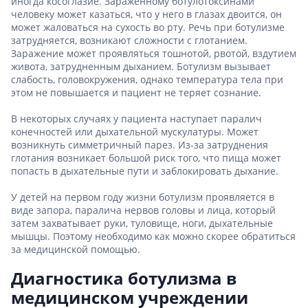
иногда косоглазие. Зараженному ботулотоксинами
человеку может казаться, что у него в глазах двоится, он
может жаловаться на сухость во рту. Речь при ботулизме
затрудняется, возникают сложности с глотанием.
Заражение может проявляться тошнотой, рвотой, вздутием
живота, затрудненным дыханием. Ботулизм вызывает
слабость, головокружения, однако температура тела при
этом не повышается и пациент не теряет сознание.
В некоторых случаях у пациента наступает паралич
конечностей или дыхательной мускулатуры. Может
возникнуть симметричный парез. Из-за затруднения
глотания возникает большой риск того, что пища может
попасть в дыхательные пути и заблокировать дыхание.
У детей на первом году жизни ботулизм проявляется в
виде запора, паралича нервов головы и лица, который
затем захватывает руки, туловище, ноги, дыхательные
мышцы. Поэтому необходимо как можно скорее обратиться
за медицинской помощью.
Диагностика ботулизма в
медицинском учреждении