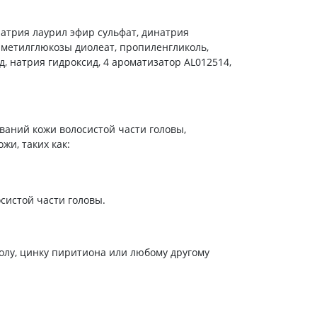
холестерина
Препараты для укрепления
атрия лаурил эфир сульфат, динатрия
сосудов
 метилглюкозы диолеат, пропиленгликоль,
Препараты от аритмии
, натрия гидроксид, 4 ароматизатор АL012514,
Мочегонные препараты,
диуретики
Лекарства от стенокардии
Препараты при сердечной
ваний кожи волосистой части головы,
недостаточности
и, таких как:
Заболевания кожи
Противогрибковые
истой части головы.
От ожогов
Лечение ран и язв
Мази от аллергии
олу, цинку пиритиона или любому другому
Лечение псориаза, экземы
Антибиотики для лечения
заболеваний кожи
Гормональные мази