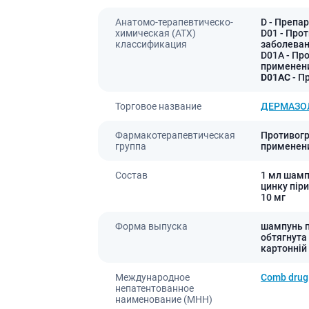
ы
Противоопухолевые
негормональные препараты
Анатомо-терапевтическо-
D
- Препар
стероиды
химическая (АТХ)
D01
- Про
Противоопухолевые
классификация
заболева
ания щитовидной
гормональные препараты
D01A
- Пр
применен
От рака
 поджелудочной
D01AC
- П
Лечение аллергии
Торговое название
ДЕРМАЗО
орная система
Мочеполовая система и
Фармакотерапевтическая
Противогр
ва от аллергии
половые гормоны
группа
применен
ва от астмы
Лекарства для почек
Состав
1 мл шамп
Препараты для потенции и
цинку піри
эрекции
10 мг
Урологические препараты
Форма выпуска
шампунь п
Гинекологические препараты
обтягнута
Препараты влияющие на
картонній
лактацию
Международное
Comb drug
Препараты для органов
непатентованное
чувств
наименование (МНН)