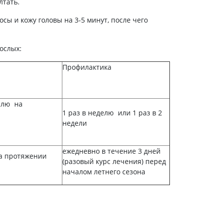
лтать.
Антисептики и дезинфекторы
сы и кожу головы на 3-5 минут, после чего
Лечение угревой сыпи, акне
Лечение рубцов
ослых:
Лекарства от бородавок
Профилактика
Лечение перхоти, себореи,
волосистых дерматитов
Средства от повышенной
потливости
елю на
Лечение герпеса
1 раз в неделю или 1 раз в 2
недели
Препараты для
опорнодвигательного
аппарата
ежедневно в течение 3 дней
а протяжении
(разовый курс лечения) перед
Противовоспалительные
препараты
началом летнего сезона
От суставной и мышечной боли
Миорелаксанты
Лекарства от подагры