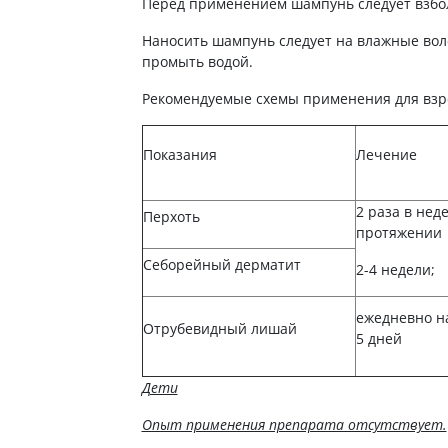
ты для повышения
Перед применением шампунь следует взбо
Препараты для нервной
а
системы
Наносить шампунь следует на влажные воло
итики и пропульсанты
промыть водой.
Противосудорожные
льное
Препараты для лечения
Рекомендуемые схемы применения для взр
эпилепсии
ы для
дочной железы
Снотворные препараты
Показания
Лечение
тные препараты
Успокоительные препараты
ты для лечения
Антидепрессанты
тита
2 раза в нед
Перхоть
Препараты для улучшения
протяжении
памяти
ы для печени и
Транквилизаторы
 пузыря
Себорейный дерматит
2-4 недели;
(анксиолитики)
а от гепатита C
Средства от курения и
ежедневно н
никотиновой зависимости
ротекторы для печени
Отрубевидный лишай
5 дней
Средства от похмелья
нные препараты
Препараты от головокружения
слоты
Дети
Противоопухолевые
льные препараты
Опыт применения препарата отсутствует.
препараты
амо-гипофизарные