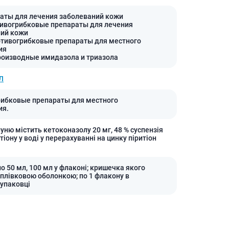
Препараты кальция
аты для лечения заболеваний кожи
Хондропротекторы
тивогрибковые препараты для лечения
ний кожи
Кроветворение и кровь
отивогрибковые препараты для местного
ия
Противотромбозные
роизводные имидазола и триазола
Препараты от анемии
Л
Кровезаменители
Препараты для
ибковые препараты для местного
парентерального питания
ия.
Прочие лекарственные
уню містить кетоконазолу 20 мг, 48 % суспензія
средства
тіону у воді у перерахуванні на цинку піритіон
о 50 мл, 100 мл у флаконі; кришечка якого
 плівковою оболонкою; по 1 флакону в
 упаковці