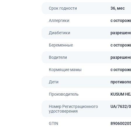
Препараты для глаз
Срок годности
36,
мес
Капли в ухо
Аллергики
с осторож
Диабетики
разрешен
Беременные
с осторож
Водители
разрешен
Кормящие мамы
с осторож
Дети
противоп
Производитель
KUSUM HE
Номер Регистрационного
UA/7632/0
удостоверения
GTIN
89060020