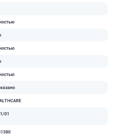
ностью
о
ностью
о
ностью
оказано
ALTHCARE
1/01
51380