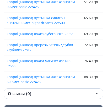
Canpol (Канпол) пустышка латекс анатом
51.20 грн.
0-6мес basic 22/425
Canpol (Канпол) пустышка силикон
65.60 грн.
анатом 0-6мес night dreams 22/500
Canpol (Канпол) ложка-зубогрызка 2/938
69.70 грн.
Canpol (Канпол) прорезыватель д/зубов
72.60 грн.
клубника 2/812
Canpol (Канпол) ложки магические №3
76.40 грн.
9/583
Саnpol (Канпол) пустышка латекс анатом
88.30 грн.
6-18мес basic 22/426
Canpol (Канпол) погремушка сова розов
88.60 грн.
Отзывы (0)
2/187