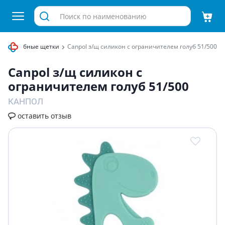
тские зубные щетки
Canpol з/щ силикон с ограничителем голуб 51/500
Canpol з/щ силикон с
ограничителем голуб 51/500
КАНПОЛ
оставить отзыв