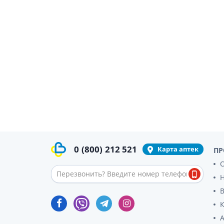
гормон
Кортико
Заболев
железы
Гормоны
железы
Респират
Лекарст
Лекарст
0
(800)
212 521
Карта аптек
ПР
О