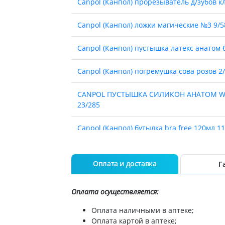
ты для повышения
Canpol (Канпол) прорезыватель д/зубов к
Препараты для нервной
а
системы
итики и пропульсанты
Canpol (Канпол) ложки магические №3 9/5
Противосудорожные
льное
Препараты для лечения
Саnpol (Канпол) пустышка латекс анатом 6
эпилепсии
ы для
дочной железы
Снотворные препараты
Canpol (Канпол) погремушка сова розов 2
тные препараты
Успокоительные препараты
CANPOL ПУСТЫШКА СИЛИКОН АНАТОМ WI
ты для лечения
Антидепрессанты
тита
23/285
Препараты для улучшения
памяти
ы для печени и
Canpol (Канпол) бутылка bra free 120мл 11
Транквилизаторы
 пузыря
(анксиолитики)
а от гепатита C
CANPOL ПУСТЫШКА СИЛИКОН АНАТОМ WI
Средства от курения и
никотиновой зависимости
ротекторы для печени
23/285
Оплата и доставка
Г
Средства от похмелья
нные препараты
CANPOL ПУСТЫШКА СИЛИК СИММЕТРИЧ 0
Препараты от головокружения
слоты
Оплата осуществляется:
CANPOL ПУСТЫШКА СИЛИК СИММЕТРИЧ 0-
Противоопухолевые
льные препараты
Оплата наличными в аптеке;
препараты
Оплата картой в аптеке;
амо-гипофизарные