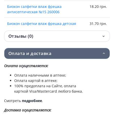
Биокон салфетки влаж фрешка
18.20 грн.
антисептическая №15 260006
Биокон салфетки влаж фрешка детская
31.70 грн.
№20 260005
Отзывы (0)
Биокон салфетки влаж фрешка д/интим
31.70 грн.
гигиены №20 260004
Оплата и доставка
Доктор Биокон спрей антисептический д/
34.70 грн.
рук алое вера и шалфей 50 мл
Оплата осуществляется:
Доктор Биокон спрей антисептический д/
34.70 грн.
Оплата наличными в аптеке;
рук пантенол и розмарин 50 мл
Оплата картой в аптеке;
100% предоплата на Сайте, оплата
карткой Visa/Mastercard любого банка.
Биокон дб гель антисептический д/рук
35.90 грн.
50мл 220020
Смотреть
подробнее
.
Биокон натуральный уход крем д/рук
42.60 грн.
Доставка
осуществляется: