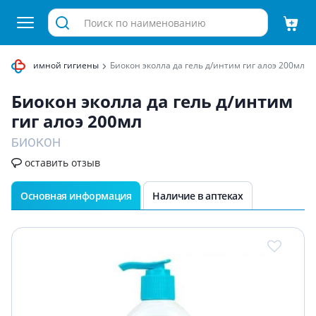
 для интимной гигиены
Биокон эколла да гель д/интим гиг алоэ 200мл
Биокон эколла да гель д/интим
гиг алоэ 200мл
БИОКОН
оставить отзыв
Основная информация
Наличие в аптеках