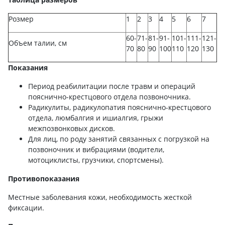
Розмер
1
2
3
4
5
6
7
60-
71-
81-
91-
101-
111-
121-
Объем талии, см
70
80
90
100
110
120
130
Показания
Период реабилитации после травм и операций
пояснично-крестцового отдела позвоночника.
Радикулиты, радикулопатия пояснично-крестцового
отдела, люмбалгия и ишиалгия, грыжи
межпозвонковых дисков.
Для лиц, по роду занятий связанных с погрузкой на
позвоночник и вибрациями (водители,
мотоциклисты, грузчики, спортсмены).
Противопоказания
Местные заболевания кожи, необходимость жесткой
фиксации.