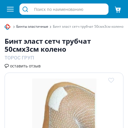
андажи
Бинты эластичные
Бинт эласт сетч трубчат 50смх3см колено
Бинт эласт сетч трубчат
50смх3см колено
ТОРОС ГРУП
оставить отзыв