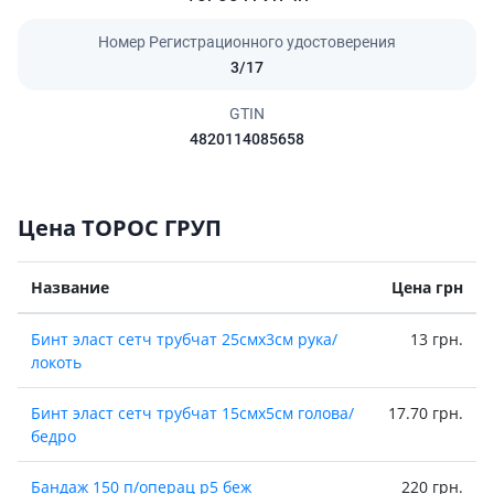
Номер Регистрационного удостоверения
3/17
GTIN
4820114085658
Цена ТОРОС ГРУП
Название
Цена грн
Бинт эласт сетч трубчат 25смх3см рука/
13 грн.
локоть
Бинт эласт сетч трубчат 15смх5см голова/
17.70 грн.
бедро
Бандаж 150 п/операц р5 беж
220 грн.