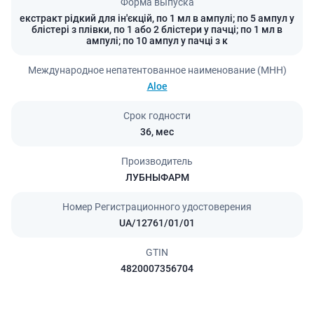
Форма выпуска
екстракт рідкий для ін'єкцій, по 1 мл в ампулі; по 5 ампул у
блістері з плівки, по 1 або 2 блістери у пачці; по 1 мл в
ампулі; по 10 ампул у пачці з к
Международное непатентованное наименование (МНН)
Aloe
Срок годности
36,
мес
Производитель
ЛУБНЫФАРМ
Номер Регистрационного удостоверения
UA/12761/01/01
GTIN
4820007356704