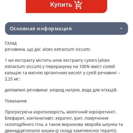
Купить
Основная информация
Склад
речовина, що діє: aloes extractum siccum;
1 мл екстракту містить алое екстракту сухого (aloes
extractum siccum) у перерахунку на 100% вміст солей
кальцію та магнію органічних кислот у сухій речовині –
2,25 мг;
допоміжні речовини: хлорид натрію, вода для ін'єкцій.
Показання
Прогресуюча короткозорість, міопічний хоріоретиніт,
блефарит, кон'юнктивіт, кератит, ірит, помутніння
склоподібного тіла, а також виразкова хвороба шлунка та
дванадцятипалої кишки (у складі комплексної терапії).