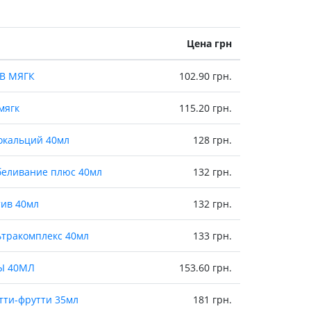
Антисептики и дезинфекторы
Лечение угревой сыпи, акне
Цена грн
Лечение рубцов
Лекарства от бородавок
ИВ МЯГК
102.90 грн.
Лечение перхоти, себореи,
волосистых дерматитов
мягк
115.20 грн.
Средства от повышенной
потливости
иокальций 40мл
128 грн.
Лечение герпеса
отбеливание плюс 40мл
132 грн.
Препараты для
опорнодвигательного
тив 40мл
132 грн.
аппарата
Противовоспалительные
льтракомплекс 40мл
133 грн.
препараты
От суставной и мышечной боли
ВЫ 40МЛ
153.60 грн.
Миорелаксанты
Лекарства от подагры
тутти-фрутти 35мл
181 грн.