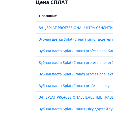
ты для повышения
Цена СПЛАТ
Препараты для нервной
а
системы
итики и пропульсанты
Название
Противосудорожные
льное
Препараты для лечения
эпилепсии
З/Щ SPLAT PROFESSIONAL ULTRA СЕНСИТ
ы для
дочной железы
Снотворные препараты
Зубная щетка Splat (Сплат) junior д/детей 
тные препараты
Успокоительные препараты
ты для лечения
Антидепрессанты
Зубная паста Splat (Сплат) professional б
тита
Препараты для улучшения
памяти
ы для печени и
Зубная паста Splat (Сплат) professional 
Транквилизаторы
 пузыря
(анксиолитики)
а от гепатита C
Зубная паста Splat (Сплат) professional ак
Средства от курения и
никотиновой зависимости
ротекторы для печени
Зубная паста Splat (Сплат) professional у
Средства от похмелья
нные препараты
Препараты от головокружения
слоты
З/П SPLAT PROFESSIONAL ЛЕЧЕБНЫЕ ТРА
Противоопухолевые
льные препараты
Зубная паста Splat (Сплат) juicy д/детей 
препараты
амо-гипофизарные