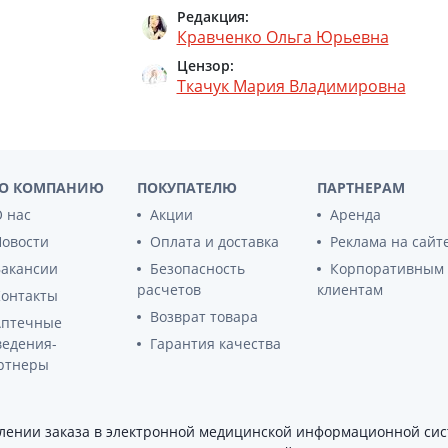
Препараты для глаз
Редакция:
Кравченко Ольга Юрьевна
Капли в ухо
Цензор:
Ткачук Мария Владимировна
О КОМПАНИЮ
ПОКУПАТЕЛЮ
ПАРТНЕРАМ
 нас
Акции
Аренда
Новости
Оплата и доставка
Реклама на сайт
Вакансии
Безопасность
Корпоративным
расчетов
клиентам
Контакты
Возврат товара
Аптечные
ведения-
Гарантия качества
ртнеры
ении заказа в электронной медицинской информационной сист