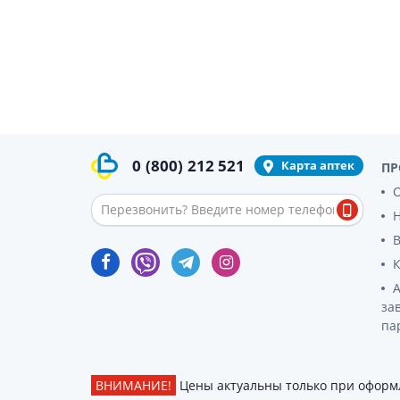
0
(800)
212 521
Карта аптек
ПР
О
за
па
ВНИМАНИЕ!
Цены актуальны только при оформл