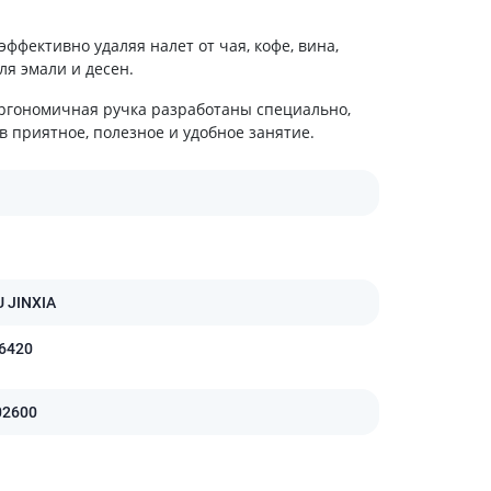
холестерина
Препараты для укрепления
эффективно удаляя налет от чая, кофе, вина,
сосудов
ля эмали и десен.
Препараты от аритмии
ргономичная ручка разработаны специально,
Мочегонные препараты,
в приятное, полезное и удобное занятие.
диуретики
Лекарства от стенокардии
Препараты при сердечной
недостаточности
Заболевания кожи
Противогрибковые
 JINXIA
От ожогов
Лечение ран и язв
/6420
Мази от аллергии
Лечение псориаза, экземы
02600
Антибиотики для лечения
заболеваний кожи
Гормональные мази