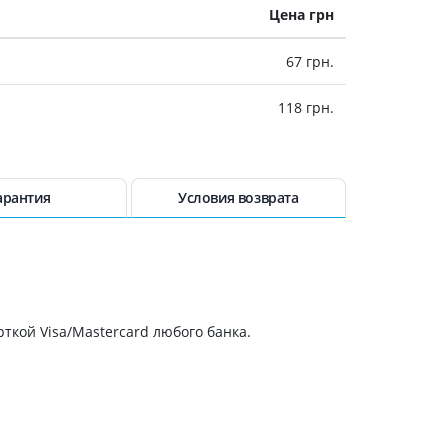
Цена грн
Антисептики и дезинфекторы
Лечение угревой сыпи, акне
67 грн.
Лечение рубцов
118 грн.
Лекарства от бородавок
Лечение перхоти, себореи,
волосистых дерматитов
Средства от повышенной
потливости
арантия
Условия возврата
Лечение герпеса
Препараты для
опорнодвигательного
аппарата
Противовоспалительные
ткой Visa/Mastercard любого банка.
препараты
От суставной и мышечной боли
Миорелаксанты
Лекарства от подагры