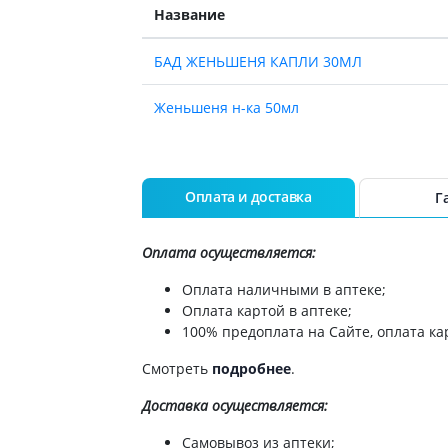
ты для повышения
Название
Препараты для нервной
а
системы
итики и пропульсанты
БАД ЖЕНЬШЕНЯ КАПЛИ 30МЛ
Противосудорожные
льное
Препараты для лечения
эпилепсии
Женьшеня н-ка 50мл
ы для
дочной железы
Снотворные препараты
тные препараты
Успокоительные препараты
ты для лечения
Антидепрессанты
Оплата и доставка
Г
тита
Препараты для улучшения
памяти
ы для печени и
Оплата осуществляется:
Транквилизаторы
 пузыря
(анксиолитики)
Оплата наличными в аптеке;
а от гепатита C
Средства от курения и
Оплата картой в аптеке;
никотиновой зависимости
ротекторы для печени
100% предоплата на Сайте, оплата кар
Средства от похмелья
нные препараты
Смотреть
подробнее
.
Препараты от головокружения
слоты
Доставка
осуществляется:
Противоопухолевые
льные препараты
препараты
Самовывоз из аптеки;
амо-гипофизарные