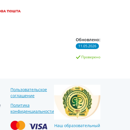
Препараты кальция
Хондропротекторы
Кроветворение и кровь
Противотромбозные
Препараты от анемии
Обновлено:
11.05.2026
Кровезаменители
Препараты для
Проверено
парентерального питания
Прочие лекарственные
средства
Пользовательское
соглашение
е
Политика
конфиденциальности
Наш образовательный