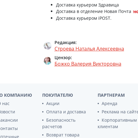
ы
Доставка курьером Здравица
Противоопухолевые
негормональные препараты
Доставка в отделение Новая Почта
стероиды
Доставка курьером iPOST.
Противоопухолевые
ания щитовидной
гормональные препараты
От рака
 поджелудочной
Редакция:
Лечение аллергии
Строева Наталья Алексеевна
орная система
Мочеполовая система и
Цензор:
ва от аллергии
половые гормоны
Божко Валерия Викторовна
ва от астмы
Лекарства для почек
Препараты для потенции и
эрекции
Урологические препараты
О КОМПАНИЮ
ПОКУПАТЕЛЮ
ПАРТНЕРАМ
Гинекологические препараты
 нас
Акции
Аренда
Препараты влияющие на
Новости
Оплата и доставка
Реклама на сайт
лактацию
Вакансии
Безопасность
Корпоративным
расчетов
клиентам
Препараты для органов
Контакты
чувств
Возврат товара
Аптечные