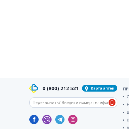
гормон
Кортико
Заболев
железы
Гормоны
железы
Респират
Лекарст
Лекарст
0
(800)
212 521
Карта аптек
ПР
О