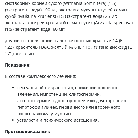
снотворных корней сухого (Withania Somnifera) (1:5)
(экстрагент вода) 100 мг; экстракта мукуны жгучей семян
сухой (Mukuna Pruriens) (1:5) (экстрагент вода) 25 мг;
экстракта аргиреи красивой семян сухих (Argyreia speciosa)
(1:5) (экстрагент вода) 60 мг;
другие составляющие: тальк, кислотный красный 14 (Е
122), краситель FD&C желтый № 6 (Е 110), титана диоксид (Е
171), желатин.
Показания:
В составе комплексного лечения:
сексуальной неврастении, снижение полового
влечения, импотенции, олигоспермии,
астеноспермии, односторонней или двусторонней
гипотрофии яичек, первичного или вторичного
гипогонадизма у мужчин;
усталости и психического истощения.
Противопоказания: