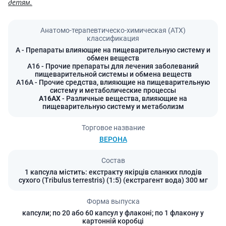
детям.
Анатомо-терапевтическо-химическая (АТХ)
классификация
A
- Препараты влияющие на пищеварительную систему и
обмен веществ
A16
- Прочие препараты для лечения заболеваний
пищеварительной системы и обмена веществ
A16A
- Прочие средства, влияющие на пищеварительную
систему и метаболические процессы
A16AX
- Различные вещества, влияющие на
пищеварительную систему и метаболизм
Торговое название
ВЕРОНА
Состав
1 капсула містить: екстракту якірців сланких плодів
сухого (Tribulus terrestris) (1:5) (екстрагент вода) 300 мг
Форма выпуска
капсули; по 20 або 60 капсул у флаконі; по 1 флакону у
картонній коробці