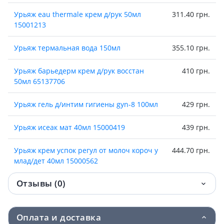
Урьяж eau thermale крем д/рук 50мл
311.40 грн.
15001213
Урьяж термальная вода 150мл
355.10 грн.
Урьяж барьедерм крем д/рук восстан
410 грн.
50мл 65137706
Урьяж гель д/интим гигиены gyn-8 100мл
429 грн.
Урьяж исеак мат 40мл 15000419
439 грн.
Урьяж крем успок регул от молоч короч у
444.70 грн.
млад/дет 40мл 15000562
Отзывы (0)
Урьяж термальная вода 300мл
455.90 грн.
Урьяж стик д/губ 4г
476 грн.
Оплата и доставка