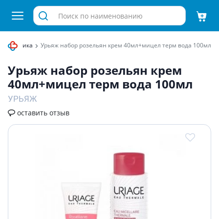
 косметика
Урьяж набор розельян крем 40мл+мицел терм вода 100мл
Урьяж набор розельян крем
40мл+мицел терм вода 100мл
УРЬЯЖ
оставить отзыв