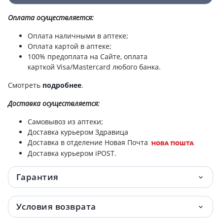
Урьяж барьедерм cu-zn цика-крем 40мл
477.20 грн.
Оплата осуществляется:
Урьяж лаванте крем очищающий 200мл
505.20 грн.
Оплата наличными в аптеке;
Оплата картой в аптеке;
Урьяж ксемоз стик д/губ 4г 15000368
505.20 грн.
100% предоплата на Сайте, оплата
карткой Visa/Mastercard любого банка.
Урьяж кератозан 30 гель против мозол
511.90 грн.
40мл
Смотреть
подробнее
.
Доставка
осуществляется:
Урьяж гель д/интим гигиены gyn-phy
513 грн.
200мл
Самовывоз из аптеки;
Доставка курьером Здравица
Урьяж ксемоз крем д/лица 40мл 15000180
519.70 грн.
Доставка в отделение Новая Почта
Доставка курьером iPOST.
Урьяж дезодорант шарик тройного
520.80 грн.
действия 50мл 15001048
Гарантия
Урьяж барьедерм крем д/тела изолир
522 грн.
Условия возврата
обновл 75мл