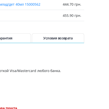
 млад/дет 40мл 15000562
444.70 грн.
455.90 грн.
476 грн.
477.20 грн.
арантия
Условия возврата
505.20 грн.
505.20 грн.
ткой Visa/Mastercard любого банка.
0мл
511.90 грн.
мл
513 грн.
519.70 грн.
вия 50мл 15001048
520.80 грн.