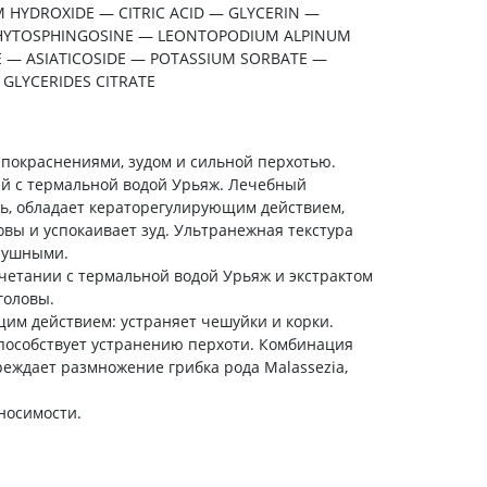
холестерина
 HYDROXIDE — CITRIC ACID — GLYCERIN —
PHYTOSPHINGOSINE — LEONTOPODIUM ALPINUM
Препараты для укрепления
сосудов
 — ASIATICOSIDE — POTASSIUM SORBATE —
GLYCERIDES CITRATE
Препараты от аритмии
Мочегонные препараты,
диуретики
 покраснениями, зудом и сильной перхотью.
Лекарства от стенокардии
й с термальной водой Урьяж. Лечебный
Препараты при сердечной
ь, обладает кераторегулирующим действием,
недостаточности
вы и успокаивает зуд. Ультранежная текстура
Заболевания кожи
лушными.
четании с термальной водой Урьяж и экстрактом
Противогрибковые
головы.
От ожогов
м действием: устраняет чешуйки и корки.
пособствует устранению перхоти. Комбинация
Лечение ран и язв
еждает размножение грибка рода Malassezia,
Мази от аллергии
Лечение псориаза, экземы
носимости.
Антибиотики для лечения
заболеваний кожи
Гормональные мази