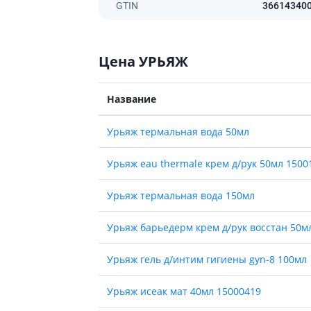
GTIN
36614340
ы
Противоопухолевые
негормональные препараты
стероиды
Противоопухолевые
ания щитовидной
гормональные препараты
Цена УРЬЯЖ
От рака
 поджелудочной
Лечение аллергии
Название
орная система
Мочеполовая система и
Урьяж термальная вода 50мл
ва от аллергии
половые гормоны
ва от астмы
Лекарства для почек
Урьяж eau thermale крем д/рук 50мл 1500
Препараты для потенции и
эрекции
Урьяж термальная вода 150мл
Урологические препараты
Урьяж барьедерм крем д/рук восстан 50м
Гинекологические препараты
Препараты влияющие на
Урьяж гель д/интим гигиены gyn-8 100мл
лактацию
Препараты для органов
Урьяж исеак мат 40мл 15000419
чувств