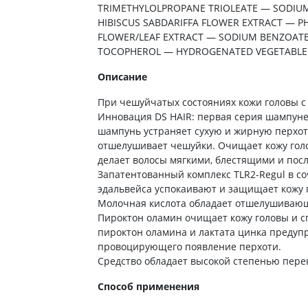
ты от энцефалита
TRIMETHYLOLPROPANE TRIOLEATE — SODIUM
ьные средства для
Антибиотики
Туалетная бумага
 кожи головы
HIBISCUS SABDARIFFA FLOWER EXTRACT — 
а для желудка
Антибиотики для детей
Носовые платки
FLOWER/LEAF EXTRACT — SODIUM BENZOATE
ание волос
 от изжоги и
Антибиотики при пневмонии
TOCOPHEROL — HYDROGENATED VEGETABLE 
Салфетки бумажные
ния
 волос
Антибиотики при гайморите
Ватные диски и палочки
Описание
а от гастрита
а для вьющихся волос
Антибиотики при бронхите
Влажые салфетки
ва от язвы желудка
е шампуни
При чешуйчатых состояниях кожи головы с
Антибиотики при ангине
Прочие
ты для похудения
Инновация DS HAIR: первая серия шампуне
Антибиотики при цистите
шампунь устраняет сухую и жирную перхот
ы для кишечника
отшелушивает чешуйки. Очищает кожу голо
Противогрибковые препараты
делает волосы мягкими, блестящими и пос
во от поноса
Антисептики
Запатентованный комплекс TLR2-Regul в со
ики
Противотуберкулезные
эдальвейса успокаивают и защищает кожу 
ты от вздутия живота
Молочная кислота обладает отшелушивающи
Вакцины
Пироктон оламин очищает кожу головы и с
а от геморроя
пироктон оламина и лактата цинка предупр
Препараты от паразитов
во от тошноты
провоцирующего появление перхоти.
Препараты от глистов
а от коликов
Средство обладает высокой степенью пере
Лекарства от чесотки
ты при кишечной
Способ применения
ии
Антипротозойные препараты