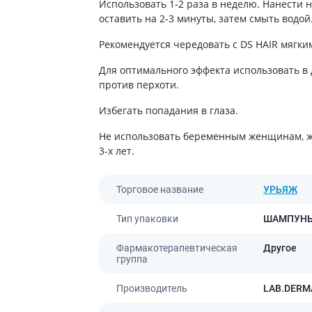
ты для повышения
Использовать 1-2 раза в неделю. Нанести
Препараты для нервной
а
оставить на 2-3 минуты, затем смыть водой
системы
итики и пропульсанты
Рекомендуется чередовать с DS HAIR мяг
Противосудорожные
льное
Препараты для лечения
Для оптимального эффекта использовать в
эпилепсии
ы для
против перхоти.
дочной железы
Снотворные препараты
Избегать попадания в глаза.
тные препараты
Успокоительные препараты
ты для лечения
Антидепрессанты
Не использовать беременным женщинам, ж
тита
3-х лет.
Препараты для улучшения
памяти
ы для печени и
Транквилизаторы
 пузыря
Торговое название
УРЬЯЖ
(анксиолитики)
а от гепатита C
Средства от курения и
Тип упаковки
ШАМПУН
никотиновой зависимости
ротекторы для печени
Средства от похмелья
нные препараты
Фармакотерапевтическая
Другое
группа
Препараты от головокружения
слоты
Производитель
Противоопухолевые
LAB.DERM
льные препараты
препараты
амо-гипофизарные