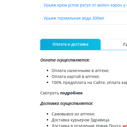
Препараты для глаз
Урьяж крем успок регул от молоч короч у
Капли в ухо
Урьяж термальная вода 300мл
Урьяж стик д/губ 4г
Урьяж барьедерм cu-zn цика-крем 40мл
Оплата и доставка
Г
Урьяж лаванте крем очищающий 200мл
Оплата осуществляется:
Урьяж ксемоз стик д/губ 4г 15000368
Оплата наличными в аптеке;
Оплата картой в аптеке;
100% предоплата на Сайте, оплата кар
Урьяж кератозан 30 гель против мозол 4
Смотреть
подробнее
.
Урьяж гель д/интим гигиены gyn-phy 200
Доставка
осуществляется:
Урьяж ксемоз крем д/лица 40мл 15000180
Самовывоз из аптеки;
Доставка курьером Здравица
Урьяж дезодорант шарик тройного дейст
Доставка в отделение Новая Почта