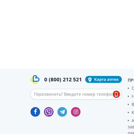
0
(800)
212 521
Карта аптек
ПР
О
за
па