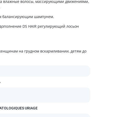
 на влажные волосы, массирующими движениями,
Антисептики и дезинфекторы
.
Лечение угревой сыпи, акне
ким балансирующим шампунем.
Лечение рубцов
 дополнение DS HAIR регулирующий лосьон
Лекарства от бородавок
Лечение перхоти, себореи,
волосистых дерматитов
Средства от повышенной
потливости
енщинам на грудном вскармливании, детям до
Лечение герпеса
Препараты для
опорнодвигательного
аппарата
Ь
Противовоспалительные
препараты
От суставной и мышечной боли
Миорелаксанты
ATOLOGIQUES URIAGE
Лекарства от подагры