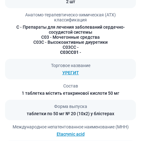
2 шт
Анатомо-терапевтическо-химическая (АТХ)
классификация
C
- Препараты для лечения заболеваний сердечно-
сосудистой системы
C03
- Мочегонные средства
C03C
- Высокоактивные диуретики
C03CC
-
C03CC01
-
Торговое название
УРЕГИТ
Состав
1 таблетка містить етакринової кислоти 50 мг
Форма выпуска
таблетки по 50 мг № 20 (10х2) у блістерах
Международное непатентованное наименование (МНН)
Etacrynic acid