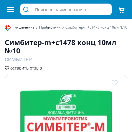
аты для кишечника
Пробиотики
Симбитер-m+c1478 конц 10мл №10
Симбитер-m+c1478 конц 10мл
№10
СИМБИТЕР
оставить отзыв