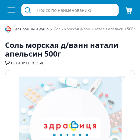
редства для ванны и душа
Соль морская д/ванн натали апельсин 500г
Соль морская д/ванн натали
апельсин 500г
оставить отзыв