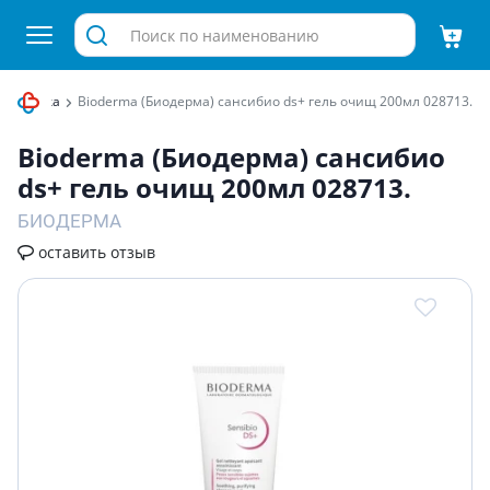
косметика
Bioderma (Биодерма) сансибио ds+ гель очищ 200мл 028713.
Bioderma (Биодерма) сансибио
ds+ гель очищ 200мл 028713.
БИОДЕРМА
оставить отзыв