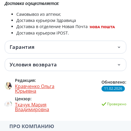
Доставка
осуществляется:
мицелл 250мл 028641.
Самовывоз из аптеки;
Bioderma (Биодерма) атодерм бальзам д/
510.80 грн.
Доставка курьером Здравица
губ 15мл 028095в
Доставка в отделение Новая Почта
Доставка курьером iPOST.
Bioderma (Биодерма) атодерм бальзам
516.10 грн.
пит д/лица 40мл 028094i.
Гарантия
Bioderma abcderm колд крем д/лица 40мл
521.50 грн.
28839b
Условия возврата
Bioderma (Биодерма) сикабио+крем 40мл
532.30 грн.
Редакция:
Обновлено:
28011
Кравченко Ольга
11.02.2026
Юрьевна
Bioderma сансибио H2O вода мицел
533.60 грн.
Цензор:
250мл
Ткачук Мария
Проверено
Владимировна
Bioderma (Биодерма) себиом гель очищ
548.40 грн.
200мл 028663i
ПРО КОМПАНИЮ