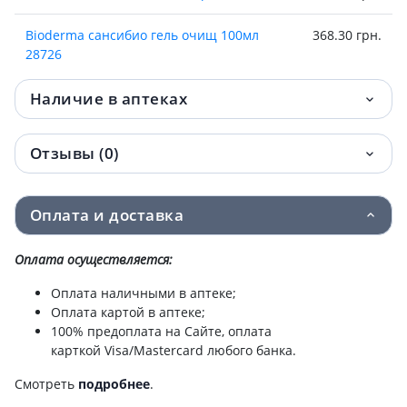
Bioderma сансибио гель очищ 100мл
368.30 грн.
28726
Bioderma (Биодерма) себиом гоман гель
444 грн.
Наличие в аптеках
отшел 100мл 028625.
Отзывы (0)
Bioderma (Биодерма) abcderm шанж крем
451.60 грн.
интенсив п/подг 75г 028805
Оплата и доставка
Bioderma (Биодерма) атодерм интенсив
459.70 грн.
гель очищ 200мл 028124.
Оплата осуществляется:
Bioderma (Биодерма) сансибио h2o р-р
468 грн.
Оплата наличными в аптеке;
мицел 250мл 028703х
Оплата картой в аптеке;
100% предоплата на Сайте, оплата
Bioderma (Биодерма) атодерм гель д/
477.20 грн.
карткой Visa/Mastercard любого банка.
душа очищающий 200мл 028121в
Смотреть
подробнее
.
Bioderma (Биодерма) себиом н2о лосьон
483.90 грн.