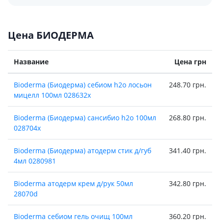
Цена БИОДЕРМА
Название
Цена грн
Bioderma (Биодерма) себиом h2o лосьон
248.70 грн.
мицелл 100мл 028632x
Bioderma (Биодерма) сансибио h2o 100мл
268.80 грн.
028704х
Bioderma (Биодерма) атодерм стик д/губ
341.40 грн.
4мл 0280981
Bioderma атодерм крем д/рук 50мл
342.80 грн.
28070d
Bioderma себиом гель очищ 100мл
360.20 грн.