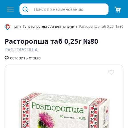
ого пузыря
Гепатопротекторы для печени
Расторопша таб 0,25г №80
Расторопша таб 0,25г №80
РАСТОРОПША
оставить отзыв