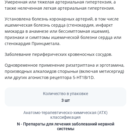
Умеренная или тяжелая артериальная гипертензия, а
также нелеченная легкая артериальная гипертензия.
Установлена болезнь коронарных артерий, в том числе
ишемическая болезнь сердца (стенокардия, инфаркт
миокарда в анамнезе или бессимптомная ишемия),
признаки и симптомы ишемической болезни сердца или
стенокардия Принцметала.
Заболевание периферических кровеносных сосудов.
Одновременное применение ризатриптана и эрготамина,
производных алкалоидов спорыньи (включая метисергид)
или других агонистов рецептора 5-HT1B/1D.
Количество в упаковке
3 шт
Анатомо-терапевтическо-химическая (АТХ)
классификация
N
- Препараты для лечения заболеваний нервной
системы