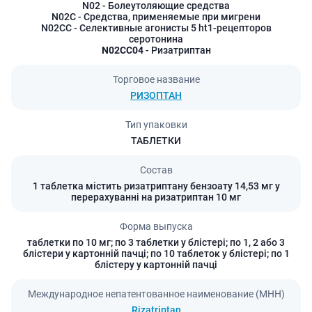
N02
- Болеутоляющие средства
N02C
- Средства, применяемые при мигрени
N02CC
- Селективные агонисты 5 ht1-рецепторов
серотонина
N02CC04
- Ризатриптан
Торговое название
РИЗОПТАН
Тип упаковки
ТАБЛЕТКИ
Состав
1 таблетка містить ризатриптану бензоату 14,53 мг у
перерахуванні на ризатриптан 10 мг
Форма выпуска
таблетки по 10 мг; по 3 таблетки у блістері; по 1, 2 або 3
блістери у картонній пачці; по 10 таблеток у блістері; по 1
блістеру у картонній пачці
Международное непатентованное наименование (МНН)
Rizatriptan