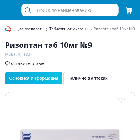
боливающие препараты
Таблетки от мигрени
Ризоптан таб 10мг №9
Ризоптан таб 10мг №9
РИЗОПТАН
оставить отзыв
Основная информация
Наличие в аптеках