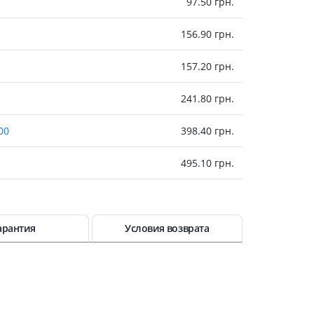
97.50 грн.
Препараты кальция
Хондропротекторы
156.90 грн.
Кроветворение и кровь
157.20 грн.
Противотромбозные
Препараты от анемии
241.80 грн.
Кровезаменители
00
398.40 грн.
Препараты для
парентерального питания
495.10 грн.
Прочие лекарственные
средства
532.60 грн.
10х10)
682.30 грн.
арантия
Условия возврата