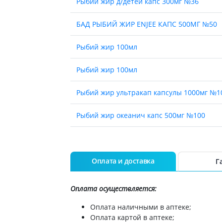
Рыбий жир д/детей капс 300мг №36
ы
Противоопухолевые
негормональные препараты
стероиды
БАД РЫБИЙ ЖИР ENJEE КАПС 500МГ №50
Противоопухолевые
ания щитовидной
гормональные препараты
Рыбий жир 100мл
От рака
 поджелудочной
Рыбий жир 100мл
Лечение аллергии
орная система
Мочеполовая система и
Рыбий жир ультракап капсулы 1000мг №1
ва от аллергии
половые гормоны
ва от астмы
Лекарства для почек
Рыбий жир океанич капс 500мг №100
Препараты для потенции и
эрекции
Рыбий жир-тева капсулы 500мг №90
Урологические препараты
Рыбий жир океанич капсулы 1000мг №100(
Оплата и доставка
Г
Гинекологические препараты
Препараты влияющие на
лактацию
Оплата осуществляется:
Препараты для органов
Оплата наличными в аптеке;
чувств
Оплата картой в аптеке;