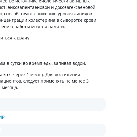
честве источника биологически активных
холестерина
т: эйкозапентаеновой и докозагексаеновой,
Препараты для укрепления
и, способствуют снижению уровня липидов
сосудов
онцентрации холестерина в сыворотке крови.
Препараты от аритмии
шению работы мозга и памяти.
Мочегонные препараты,
диуретики
ться к врачу.
Лекарства от стенокардии
Препараты при сердечной
недостаточности
аза в сутки во время еды, запивая водой.
Заболевания кожи
ается через 1 месяц. Для достижения
Противогрибковые
пациентов, следует применять не менее 3
 месяца.
От ожогов
Лечение ран и язв
Мази от аллергии
Лечение псориаза, экземы
ИР
Антибиотики для лечения
заболеваний кожи
И
Гормональные мази