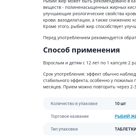
ты от энцефалита
Рыбий жир может быть рекомендовано в ка
ьные средства для
Антибиотики
Туалетная бумага
веществ - полиненасыщенных жирных кисло
 кожи головы
а для желудка
улучшающие реологические свойства кров
Антибиотики для детей
Носовые платки
ание волос
крови, вазодилатации, а также снижению к
 от изжоги и
Антибиотики при пневмонии
Салфетки бумажные
ния
Кроме этого, рыбий жир способствует улуч
 волос
Антибиотики при гайморите
Ватные диски и палочки
а от гастрита
а для вьющихся волос
Перед употреблением рекомендуется обрати
Антибиотики при бронхите
Влажые салфетки
ва от язвы желудка
е шампуни
Способ применения
Антибиотики при ангине
Прочие
ты для похудения
Антибиотики при цистите
Взрослым и детям с 12 лет по 1 капсуле 2 р
ы для кишечника
Противогрибковые препараты
во от поноса
Антисептики
Срок употребления: эффект обычно наблюд
стабильного эффекта, особенно у пожилых 
ики
Противотуберкулезные
месяцев. Прием можно повторить через 2-3
ты от вздутия живота
Вакцины
а от геморроя
Препараты от паразитов
Количество в упаковке
10 шт
во от тошноты
Препараты от глистов
а от коликов
Торговое название
РЫБИЙ Ж
Лекарства от чесотки
ты при кишечной
ии
Антипротозойные препараты
Тип упаковки
ТАБЛЕТК