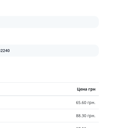
Антисептики и дезинфекторы
Лечение угревой сыпи, акне
Лечение рубцов
Лекарства от бородавок
Лечение перхоти, себореи,
волосистых дерматитов
42240
Средства от повышенной
потливости
Лечение герпеса
Препараты для
опорнодвигательного
аппарата
Цена грн
Противовоспалительные
препараты
65.60 грн.
От суставной и мышечной боли
Миорелаксанты
88.30 грн.
Лекарства от подагры