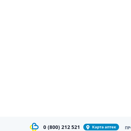
0
(800)
212 521
Карта аптек
ПР