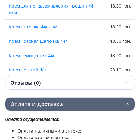
Крем для ног д/заживления трещин 44г
18.30 грн.
лам
Крем антошка 44г лам
18.50 грн.
Крем красная шапочка 44г
18.50 грн.
Крем семицветик 44г
18.90 грн.
Крем детский 44г
23.10 грн.
Отзывы (0)
Крем эффект д/массажа 44г лам
23.30 грн.
Крем вовочка 75г
24.30 грн.
Оплата и доставка
Крем леопольд 75г
24.70 грн.
Оплата осуществляется:
Крем кот в сапогах 75г
24.70 грн.
Оплата наличными в аптеке;
Оплата картой в аптеке;