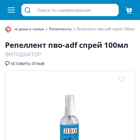
овары для дома и семьи
Репелленты
Репеллент пво-adf спрей 100мл
Репеллент пво-adf спрей 100мл
ФИТОДОКТОР
оставить отзыв