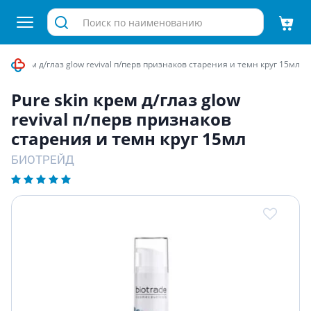
 skin крем д/глаз glow revival п/перв признаков старения и темн круг 15мл
Pure skin крем д/глаз glow
revival п/перв признаков
старения и темн круг 15мл
БИОТРЕЙД