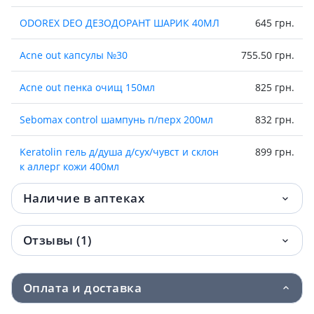
ODOREX DEO ДЕЗОДОРАНТ ШАРИК 40МЛ
645 грн.
Acne out капсулы №30
755.50 грн.
Acne out пенка очищ 150мл
825 грн.
Sebomax control шампунь п/перх 200мл
832 грн.
Keratolin гель д/душа д/сух/чувст и склон
899 грн.
к аллерг кожи 400мл
Наличие в аптеках
Pure skin пенка очищ с азелаин к-той
931 грн.
150мл
Отзывы (1)
Odorex deo набор антиперсп шарик 40мл
1 055 грн.
№2
Оплата и доставка
Acne out крем восст spf30 30мл
1 113 грн.