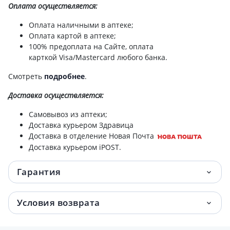
Оплата осуществляется:
Pure skin флюид ночн с гиалур к-той и
1 188 грн.
пептидами 50мл
Оплата наличными в аптеке;
Оплата картой в аптеке;
Intensive крем азелаинов к-та 20% и
1 244 грн.
100% предоплата на Сайте, оплата
ниацинамид 6% 30мл
карткой Visa/Mastercard любого банка.
Смотреть
подробнее
.
Intensive сыров антивозр с ретинолом
1 370 грн.
0,2% 30мл
Доставка
осуществляется:
Pure skin крем дневн ревитал п/перв
1 458 грн.
Самовывоз из аптеки;
признаков старения spf50+ 50мл
Доставка курьером Здравица
Доставка в отделение Новая Почта
Доставка курьером iPOST.
Гарантия
Условия возврата