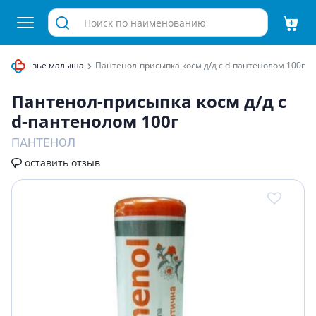
 и здоровье малыша
Пантенол-присыпка косм д/д с d-пантенолом 100г
Пантенол-присыпка косм д/д с
d-пантенолом 100г
ПАНТЕНОЛ
оставить отзыв