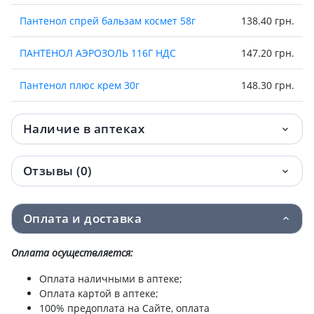
Пантенол спрей бальзам космет 58г
138.40 грн.
ПАНТЕНОЛ АЭРОЗОЛЬ 116Г НДС
147.20 грн.
Пантенол плюс крем 30г
148.30 грн.
Пантенол-присыпка косм с d-
157.80 грн.
Наличие в аптеках
пантенолом/ромаш/кален 100г
Пантенол-присыпка косм с маслом
158.20 грн.
Отзывы (0)
чайного дерева 100г
Пантенол спрей бальзам космет 130г
170.40 грн.
Оплата и доставка
ПАНТЕНОЛ PRO С ПРОБИОТ АЭРОЗОЛЬ
216 грн.
Оплата осуществляется:
130Г
Оплата наличными в аптеке;
Пантенол-Тева мазь 5% 35г
269.70 грн.
Оплата картой в аптеке;
100% предоплата на Сайте, оплата