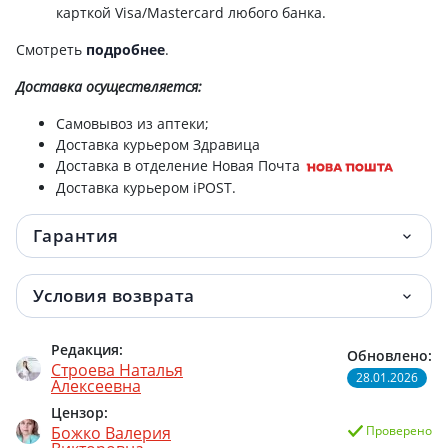
ПАНТЕНОЛ С БОДЯГ МОЯ АПТЕЧКА ГЕЛЬ
карткой Visa/Mastercard любого банка.
271.80 грн.
75МЛ /T/ НДС
Смотреть
подробнее
.
Пантенол спрей пена 150мл (136г)
280.60 грн.
Доставка
осуществляется:
Самовывоз из аптеки;
Доставка курьером Здравица
Доставка в отделение Новая Почта
Доставка курьером iPOST.
Гарантия
Условия возврата
Редакция:
Обновлено:
Строева Наталья
28.01.2026
Алексеевна
Цензор:
Божко Валерия
Проверено