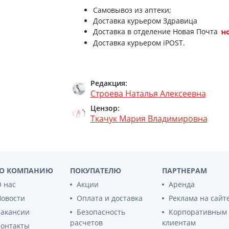
ПЛАСТ OMNIFIX ELASTIC 10СМХ2М №1 /T/
Препараты для глаз
Самовывоз из аптеки;
Доставка курьером Здравица
Капли в ухо
Хартмана р-р д/инф 200мл
Доставка в отделение Новая Почта
Доставка курьером iPOST.
Повязка hydrofilm плен прозр 20х30см
Повязка autrauman автравм мазевая 20х
Редакция:
Строева Наталья Алексеевна
Хартмана р-р д/инф 400мл
Цензор:
Ткачук Мария Владимировна
Пластырь Omnifix elastic на неткан основ
Моликар пенка очищ 400мл
Повязка hydroclean активир на рану во в
О КОМПАНИЮ
ПОКУПАТЕЛЮ
ПАРТНЕРАМ
 нас
Акции
Аренда
Пластырь omnifix elastic на неткан основ
Новости
Оплата и доставка
Реклама на сайт
Вакансии
Безопасность
Корпоративным
расчетов
клиентам
Контакты