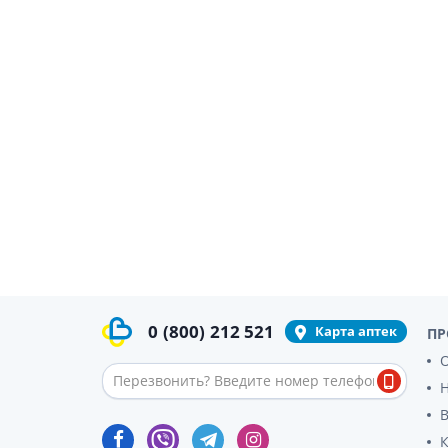
0
(800)
212 521
Карта аптек
ПР
О