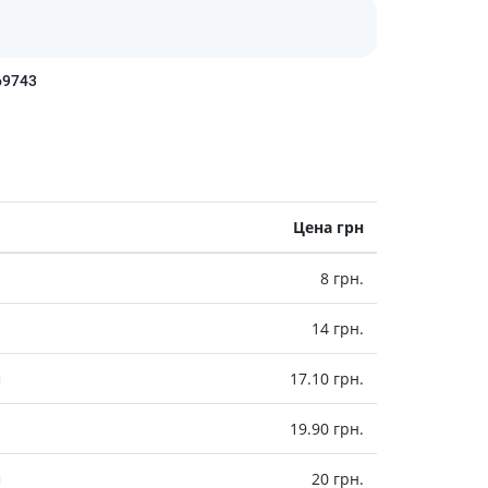
Антисептики и дезинфекторы
Лечение угревой сыпи, акне
69743
Лечение рубцов
Лекарства от бородавок
Лечение перхоти, себореи,
волосистых дерматитов
Средства от повышенной
потливости
Цена грн
Лечение герпеса
8 грн.
Препараты для
опорнодвигательного
аппарата
14 грн.
Противовоспалительные
препараты
м
17.10 грн.
От суставной и мышечной боли
19.90 грн.
Миорелаксанты
Лекарства от подагры
м
20 грн.