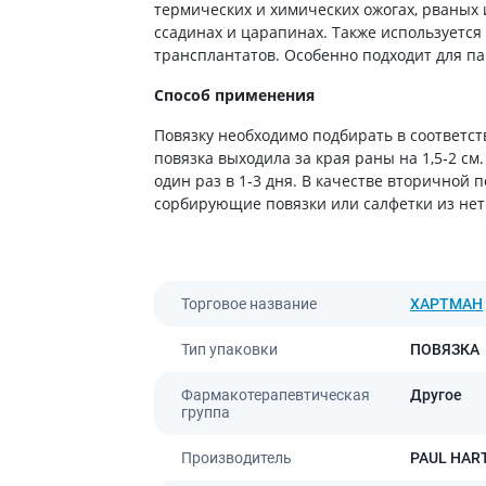
ты от энцефалита
термических и химических ожогах, рваных 
ьные средства для
Антибиотики
Туалетная бумага
ссадинах и царапинах. Также используетс
 кожи головы
а для желудка
Антибиотики для детей
Носовые платки
трансплантатов. Особенно подходит для па
ание волос
 от изжоги и
Антибиотики при пневмонии
Салфетки бумажные
ния
Способ применения
 волос
Антибиотики при гайморите
Ватные диски и палочки
а от гастрита
а для вьющихся волос
Повязку необходимо подбирать в соответст
Антибиотики при бронхите
Влажые салфетки
ва от язвы желудка
е шампуни
повязка выходила за края раны на 1,5-2 см
Антибиотики при ангине
Прочие
один раз в 1-3 дня. В качестве вторичной
ты для похудения
Антибиотики при цистите
сорбирующие повязки или салфетки из нет
ы для кишечника
Противогрибковые препараты
во от поноса
Антисептики
ики
Противотуберкулезные
Торговое название
ХАРТМАН
ты от вздутия живота
Вакцины
а от геморроя
Тип упаковки
ПОВЯЗКА
Препараты от паразитов
во от тошноты
Фармакотерапевтическая
Другое
Препараты от глистов
а от коликов
группа
Лекарства от чесотки
ты при кишечной
ии
Производитель
Антипротозойные препараты
PAUL HA