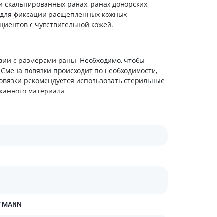
холестерина
и скальпированных ранах, ранах донорских,
я для фиксации расщепленных кожных
Препараты для укрепления
сосудов
циентов с чувствительной кожей.
Препараты от аритмии
Мочегонные препараты,
диуретики
вии с размерами раны. Необходимо, чтобы
. Смена повязки происходит по необходимости,
Лекарства от стенокардии
 повязки рекомендуется использовать стерильные
Препараты при сердечной
канного материала.
недостаточности
Заболевания кожи
Противогрибковые
От ожогов
Лечение ран и язв
Мази от аллергии
Лечение псориаза, экземы
Антибиотики для лечения
заболеваний кожи
RTMANN
Гормональные мази