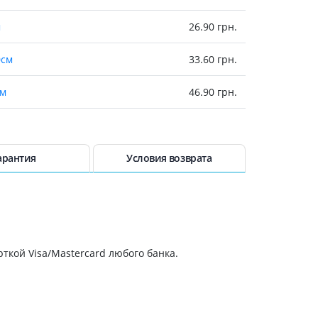
Препараты кальция
Хондропротекторы
м
26.90 грн.
Кроветворение и кровь
0см
33.60 грн.
Противотромбозные
см
46.90 грн.
Препараты от анемии
Кровезаменители
см
54.20 грн.
Препараты для
парентерального питания
№1
56.50 грн.
арантия
Условия возврата
Прочие лекарственные
средства
№1
79.40 грн.
х10см
82.90 грн.
ткой Visa/Mastercard любого банка.
95 грн.
103.50 грн.