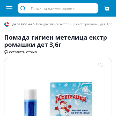
 для ухода за губами
Помада гигиен метелица екстр ромашки дет 3,6г
Помада гигиен метелица екстр
ромашки дет 3,6г
оставить отзыв