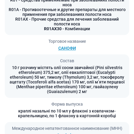
R01
- Средства применяемые при заболеваниях полости
носа
R01A
- Противоотечные и другие препараты для местного
применения при заболеваниях полости носа
R01AX
- Прочие средства для лечения заболеваний
полости носа
R01AX30
- Комбинации
Торговое название
САНОФИ
Состав
10 г розчину містять олії сосни звичайної (Pini silvestris
etheroleum) 375,2 мг, олії евкаліптової (Eucalypti
etheroleum) 50 мг, тимолу (Thymolum) 3,2 мг, токоферолу
ацетату (Tocoferoli alfa acetas) 170 мг, олії м’яти перцевої
(Menthae piperitae etheroleum) 100 мг, гвайазулену
(Guaiazulenum) 2 мг
Форма выпуска
краплі назальні по 10 мл у флаконі з ковпачком-
крапельницею, по 1 флакону в картонній коробці
Международное непатентованное наименование (МНН)