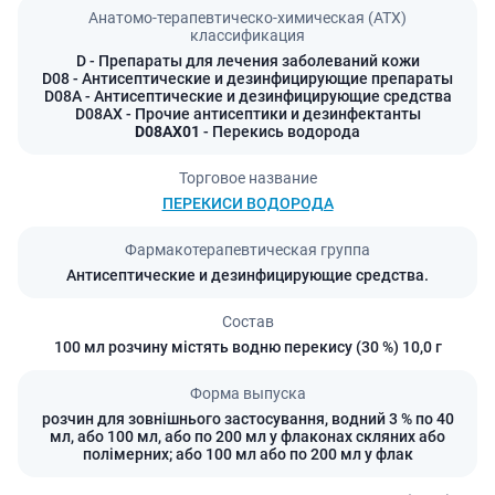
Анатомо-терапевтическо-химическая (АТХ)
классификация
D
- Препараты для лечения заболеваний кожи
D08
- Антисептические и дезинфицирующие препараты
D08A
- Антисептические и дезинфицирующие средства
D08AX
- Прочие антисептики и дезинфектанты
D08AX01
- Перекись водорода
Торговое название
ПЕРЕКИСИ ВОДОРОДА
Фармакотерапевтическая группа
Антисептические и дезинфицирующие средства.
Состав
100 мл розчину містять водню перекису (30 %) 10,0 г
Форма выпуска
розчин для зовнішнього застосування, водний 3 % по 40
мл, або 100 мл, або по 200 мл у флаконах скляних або
полімерних; або 100 мл або по 200 мл у флак