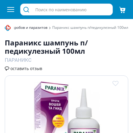
тив микробов и паразитов
Параникс шампунь п/педикулезный 100мл
Параникс шампунь п/
педикулезный 100мл
ПАРАНИКС
оставить отзыв