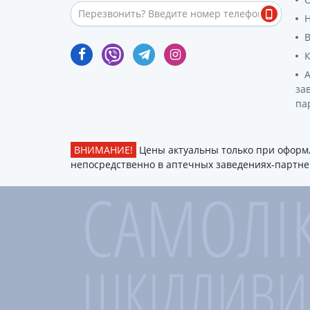
Препара
аппетит
Спазмол
Слабите
Препарат
за
поджелу
па
Фермен
Препара
панкреа
ВНИМАНИЕ!
Цены актуальны только при оформл
непосредственно в аптечных заведениях-партнер
Препарат
желчного
Лекарств
Гепатоп
Желчего
Аминоки
Гормона
Гипотал