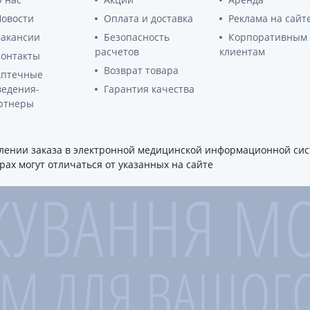
ты для повышения
Препараты для нервной
а
Новости
Оплата и доставка
Реклама на сайт
системы
итики и пропульсанты
Вакансии
Безопасность
Корпоративным
Противосудорожные
льное
расчетов
клиентам
Контакты
Препараты для лечения
Возврат товара
эпилепсии
Аптечные
ы для
ведения-
Гарантия качества
дочной железы
Снотворные препараты
ртнеры
тные препараты
Успокоительные препараты
ты для лечения
Антидепрессанты
тита
ении заказа в электронной медицинской информационной сист
Препараты для улучшения
памяти
ах могут отличаться от указанных на сайте
ы для печени и
Транквилизаторы
 пузыря
(анксиолитики)
а от гепатита C
Средства от курения и
никотиновой зависимости
ротекторы для печени
Средства от похмелья
нные препараты
Препараты от головокружения
слоты
Противоопухолевые
льные препараты
препараты
амо-гипофизарные