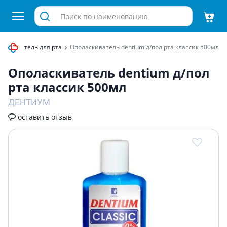
ласкиватель для рта
Ополаскиватель dentium д/пол рта классик 500мл
Ополаскиватель dentium д/пол
рта классик 500мл
ДЕНТИУМ
оставить отзыв