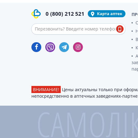
гормон
Кортико
0
(800)
212 521
Карта аптек
ПР
Заболев
О
железы
Гормоны
железы
Респират
Лекарст
за
па
Лекарст
ВНИМАНИЕ!
Цены актуальны только при оформл
непосредственно в аптечных заведениях-партнер