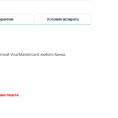
Антисептики и дезинфекторы
130.40 грн.
Лечение угревой сыпи, акне
131.20 грн.
арантия
Условия возврата
Лечение рубцов
Лекарства от бородавок
133.30 грн.
Лечение перхоти, себореи,
волосистых дерматитов
137.90 грн.
Средства от повышенной
потливости
ткой Visa/Mastercard любого банка.
143.60 грн.
Лечение герпеса
144.10 грн.
Препараты для
опорнодвигательного
аппарата
148.40 грн.
Противовоспалительные
препараты
152.30 грн.
От суставной и мышечной боли
155.60 грн.
Миорелаксанты
Лекарства от подагры
157 грн.