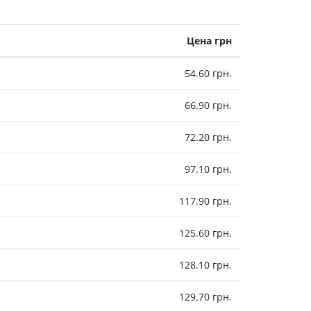
холестерина
Препараты для укрепления
сосудов
Цена грн
Препараты от аритмии
Мочегонные препараты,
54.60 грн.
диуретики
Лекарства от стенокардии
66.90 грн.
Препараты при сердечной
недостаточности
72.20 грн.
Заболевания кожи
97.10 грн.
Противогрибковые
От ожогов
117.90 грн.
Лечение ран и язв
125.60 грн.
Мази от аллергии
Лечение псориаза, экземы
128.10 грн.
Антибиотики для лечения
заболеваний кожи
129.70 грн.
Гормональные мази