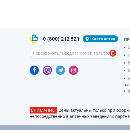
гормон
Кортико
Заболев
железы
Гормоны
железы
0
(800)
212 521
Карта аптек
ПР
О
Респират
Лекарст
Лекарст
за
па
ВНИМАНИЕ!
Цены актуальны только при оформл
непосредственно в аптечных заведениях-партнер