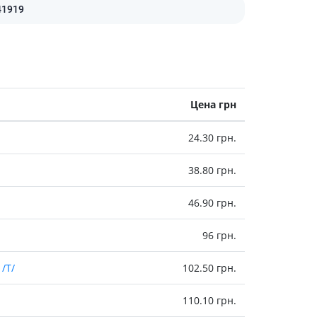
холестерина
41919
Препараты для укрепления
сосудов
Препараты от аритмии
Мочегонные препараты,
диуретики
Цена грн
Лекарства от стенокардии
Препараты при сердечной
недостаточности
24.30 грн.
Заболевания кожи
38.80 грн.
Противогрибковые
46.90 грн.
От ожогов
Лечение ран и язв
96 грн.
Мази от аллергии
Лечение псориаза, экземы
/T/
102.50 грн.
Антибиотики для лечения
заболеваний кожи
110.10 грн.
Гормональные мази