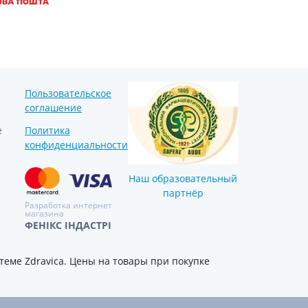
Препараты кальция
Хондропротекторы
Кроветворение и кровь
Противотромбозные
Препараты от анемии
Пользовательское
соглашение
Кровезаменители
е
Политика
Препараты для
парентерального питания
конфиденциальности
Прочие лекарственные
Наш образовательный
средства
партнёр
Разработка интернет
магазина
ФЕНІКС ІНДАСТРІ
еме Zdravica. Цены на товары при покупке