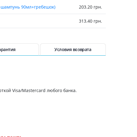
+шампунь 90мл+гребешок)
203.20 грн.
Антисептики и дезинфекторы
Лечение угревой сыпи, акне
313.40 грн.
Лечение рубцов
Лекарства от бородавок
365.70 грн.
Лечение перхоти, себореи,
волосистых дерматитов
416.10 грн.
арантия
Условия возврата
Средства от повышенной
потливости
АЖ 5МЛ №5
450 грн.
Лечение герпеса
 №5
640.10 грн.
Препараты для
опорнодвигательного
ткой Visa/Mastercard любого банка.
аппарата
791.70 грн.
Противовоспалительные
препараты
От суставной и мышечной боли
Миорелаксанты
Лекарства от подагры