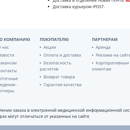
Доставка в отделение Новая Почта
ы
Противоопухолевые
Доставка курьером iPOST.
негормональные препараты
стероиды
Противоопухолевые
ания щитовидной
гормональные препараты
От рака
 поджелудочной
О КОМПАНИЮ
ПОКУПАТЕЛЮ
ПАРТНЕРАМ
Лечение аллергии
 нас
Акции
Аренда
орная система
Мочеполовая система и
Новости
Оплата и доставка
Реклама на сайт
ва от аллергии
половые гормоны
Вакансии
Безопасность
Корпоративным
ва от астмы
Лекарства для почек
расчетов
клиентам
Контакты
Препараты для потенции и
Возврат товара
Аптечные
эрекции
ведения-
Гарантия качества
Урологические препараты
ртнеры
Гинекологические препараты
Препараты влияющие на
лактацию
ении заказа в электронной медицинской информационной сист
ах могут отличаться от указанных на сайте
Препараты для органов
чувств