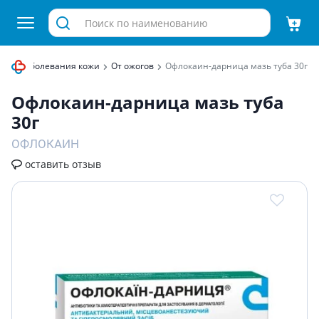
ты
Заболевания кожи
От ожогов
Офлокаин-дарница мазь туба 30г
Офлокаин-дарница мазь туба
30г
ОФЛОКАИН
оставить отзыв