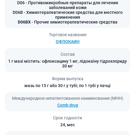
D06
- Противомикробные препараты для лечения
заболеваний кожи
D06B
- Химиотерапевтические средства для местного
применения
D06BX
- Прочие химиотерапевтические средства
Торговое название
ОФЛОКАИН
Состав
1 г мазі містить: офлоксацину 1 мг, лідокаїну гідрохлориду
30 мг
Форма выпуска
мазь по 15 г або 30 г у тубі; по 1 тубі у пачці
Международное непатентованное наименование (МНН)
Comb drug
Срок годности
24,
мес