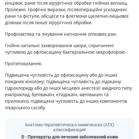
кінцівок, рани після хірургічної обробки гнійних вогнищ.
Пролежні, трофічні виразки, післяопераційні ускладнені
рани та фістули, абсцеси та флегмони щелепно-лицьової
ділянки після їхньої хірургічної обробки.
Профілактика та лікування нагноєння опікових ран.
Гнійно-запальні захворювання шкіри, спричинені
чутливою до офлоксацину бактеріальною мікрофлорою.
Протипоказання.
Підвищена чутливість до офлоксацину або до інших
похідних хінолону; підвищена чутливість до лідокаїну
гідрохлориду або до іншої місцевої анестезії амідного типу
(наприклад, бупівакаїн, етидокаїн, мепівакаїн та
прилокаїн); підвищена чутливість до інших компонентів
лікарського сасобу.
Анатомо-терапевтическо-химическая (АТХ)
классификация
D
- Препараты для лечения заболеваний кожи