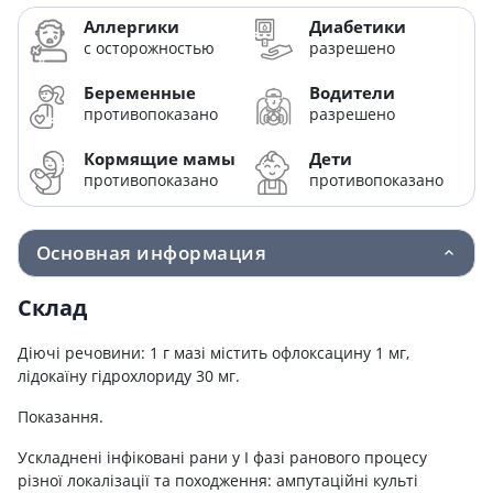
Аллергики
Диабетики
с осторожностью
разрешено
Беременные
Водители
противопоказано
разрешено
Кормящие мамы
Дети
противопоказано
противопоказано
Основная информация
Склад
Діючі речовини: 1 г мазі містить офлоксацину 1 мг,
лідокаїну гідрохлориду 30 мг.
Показання.
Ускладнені інфіковані рани у І фазі ранового процесу
різної локалізації та походження: ампутаційні культі