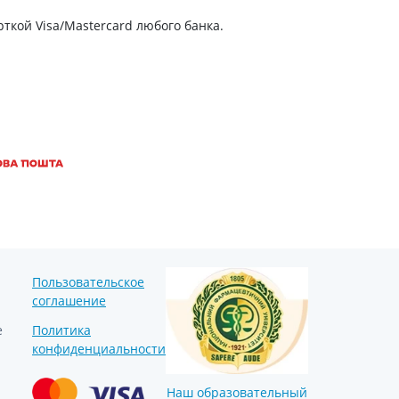
Антисептики и дезинфекторы
ткой Visa/Mastercard любого банка.
Лечение угревой сыпи, акне
Лечение рубцов
Лекарства от бородавок
Лечение перхоти, себореи,
волосистых дерматитов
Средства от повышенной
потливости
Лечение герпеса
Препараты для
опорнодвигательного
аппарата
Пользовательское
Противовоспалительные
соглашение
препараты
е
Политика
От суставной и мышечной боли
конфиденциальности
Миорелаксанты
Лекарства от подагры
Наш образовательный