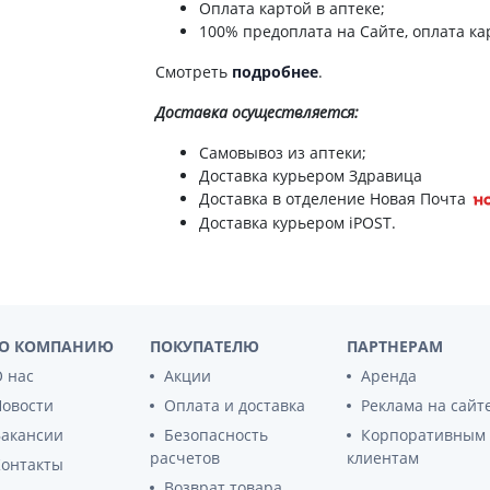
ты для повышения
Оплата картой в аптеке;
Препараты для нервной
а
100% предоплата на Сайте, оплата кар
системы
итики и пропульсанты
Противосудорожные
Смотреть
подробнее
.
льное
Препараты для лечения
Доставка
осуществляется:
эпилепсии
ы для
дочной железы
Снотворные препараты
Самовывоз из аптеки;
Доставка курьером Здравица
тные препараты
Успокоительные препараты
Доставка в отделение Новая Почта
ты для лечения
Антидепрессанты
Доставка курьером iPOST.
тита
Препараты для улучшения
памяти
ы для печени и
Транквилизаторы
 пузыря
(анксиолитики)
а от гепатита C
Средства от курения и
О КОМПАНИЮ
ПОКУПАТЕЛЮ
ПАРТНЕРАМ
никотиновой зависимости
ротекторы для печени
 нас
Акции
Аренда
Средства от похмелья
нные препараты
Новости
Оплата и доставка
Реклама на сайт
Препараты от головокружения
слоты
Вакансии
Безопасность
Корпоративным
Противоопухолевые
льные препараты
расчетов
клиентам
Контакты
препараты
Возврат товара
амо-гипофизарные