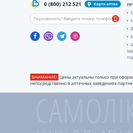
0
(800)
212 521
гормон
Карта аптек
ПР
Кортико
О
Заболев
железы
Гормоны
железы
Респират
за
па
Лекарст
Лекарст
ВНИМАНИЕ!
Цены актуальны только при оформл
непосредственно в аптечных заведениях-партнер