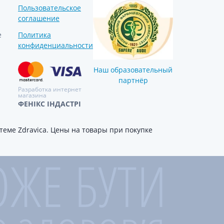
Препараты кальция
Пользовательское
Хондропротекторы
соглашение
е
Политика
Кроветворение и кровь
конфиденциальности
Противотромбозные
Препараты от анемии
Наш образовательный
партнёр
Кровезаменители
Разработка интернет
Препараты для
магазина
парентерального питания
ФЕНІКС ІНДАСТРІ
Прочие лекарственные
еме Zdravica. Цены на товары при покупке
средства