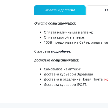
ты для повышения
Препараты для нервной
а
системы
Оплата и доставка
Г
итики и пропульсанты
Противосудорожные
льное
Препараты для лечения
Оплата осуществляется:
эпилепсии
ы для
дочной железы
Оплата наличными в аптеке;
Снотворные препараты
Оплата картой в аптеке;
тные препараты
Успокоительные препараты
100% предоплата на Сайте, оплата кар
ты для лечения
Антидепрессанты
тита
Смотреть
подробнее
.
Препараты для улучшения
памяти
ы для печени и
Доставка
осуществляется:
Транквилизаторы
 пузыря
(анксиолитики)
Самовывоз из аптеки;
а от гепатита C
Средства от курения и
Доставка курьером Здравица
никотиновой зависимости
ротекторы для печени
Доставка в отделение Новая Почта
Средства от похмелья
нные препараты
Доставка курьером iPOST.
Препараты от головокружения
слоты
Противоопухолевые
льные препараты
препараты
амо-гипофизарные