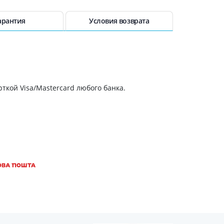
Антисептики и дезинфекторы
арантия
Условия возврата
Лечение угревой сыпи, акне
Лечение рубцов
Лекарства от бородавок
Лечение перхоти, себореи,
волосистых дерматитов
ткой Visa/Mastercard любого банка.
Средства от повышенной
потливости
Лечение герпеса
Препараты для
опорнодвигательного
аппарата
Противовоспалительные
препараты
От суставной и мышечной боли
Миорелаксанты
Лекарства от подагры