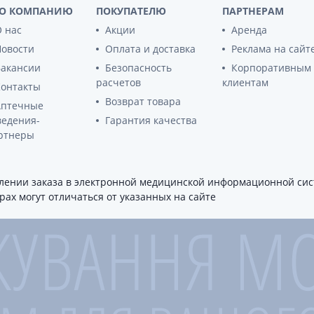
ы
О КОМПАНИЮ
ПОКУПАТЕЛЮ
ПАРТНЕРАМ
Противоопухолевые
негормональные препараты
стероиды
 нас
Акции
Аренда
Противоопухолевые
Новости
Оплата и доставка
Реклама на сайт
ания щитовидной
гормональные препараты
Вакансии
Безопасность
Корпоративным
От рака
 поджелудочной
расчетов
клиентам
Контакты
Лечение аллергии
Возврат товара
Аптечные
орная система
ведения-
Гарантия качества
Мочеполовая система и
ртнеры
ва от аллергии
половые гормоны
ва от астмы
Лекарства для почек
ении заказа в электронной медицинской информационной сист
Препараты для потенции и
эрекции
ах могут отличаться от указанных на сайте
Урологические препараты
Гинекологические препараты
Препараты влияющие на
лактацию
Препараты для органов
чувств