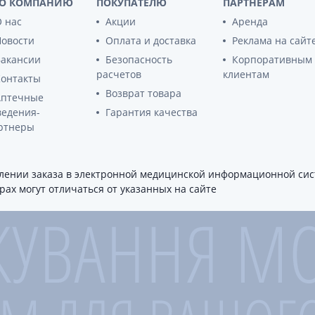
О КОМПАНИЮ
ПОКУПАТЕЛЮ
ПАРТНЕРАМ
ы
Противоопухолевые
 нас
Акции
Аренда
негормональные препараты
стероиды
Новости
Оплата и доставка
Реклама на сайт
Противоопухолевые
ания щитовидной
гормональные препараты
Вакансии
Безопасность
Корпоративным
От рака
расчетов
клиентам
Контакты
 поджелудочной
Возврат товара
Аптечные
Лечение аллергии
ведения-
Гарантия качества
орная система
ртнеры
Мочеполовая система и
ва от аллергии
половые гормоны
ва от астмы
Лекарства для почек
ении заказа в электронной медицинской информационной сист
Препараты для потенции и
ах могут отличаться от указанных на сайте
эрекции
Урологические препараты
Гинекологические препараты
Препараты влияющие на
лактацию
Препараты для органов
чувств