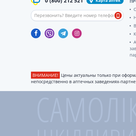
0
(800)
212 521
Карта аптек
ПР
гормон
О
Кортико
Заболев
железы
Гормоны
железы
за
Респират
па
Лекарст
Лекарст
ВНИМАНИЕ!
Цены актуальны только при оформл
непосредственно в аптечных заведениях-партнер