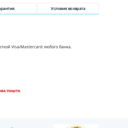
Антисептики и дезинфекторы
арантия
Условия возврата
Лечение угревой сыпи, акне
Лечение рубцов
Лекарства от бородавок
Лечение перхоти, себореи,
волосистых дерматитов
ткой Visa/Mastercard любого банка.
Средства от повышенной
потливости
Лечение герпеса
Препараты для
опорнодвигательного
аппарата
Противовоспалительные
препараты
От суставной и мышечной боли
Миорелаксанты
Лекарства от подагры