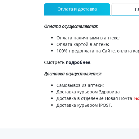
ты для повышения
Препараты для нервной
а
Оплата и доставка
Г
системы
итики и пропульсанты
Противосудорожные
льное
Оплата осуществляется:
Препараты для лечения
эпилепсии
ы для
Оплата наличными в аптеке;
дочной железы
Снотворные препараты
Оплата картой в аптеке;
тные препараты
Успокоительные препараты
100% предоплата на Сайте, оплата кар
ты для лечения
Антидепрессанты
Смотреть
подробнее
.
тита
Препараты для улучшения
памяти
Доставка
осуществляется:
ы для печени и
Транквилизаторы
 пузыря
Самовывоз из аптеки;
(анксиолитики)
а от гепатита C
Доставка курьером Здравица
Средства от курения и
Доставка в отделение Новая Почта
никотиновой зависимости
ротекторы для печени
Доставка курьером iPOST.
Средства от похмелья
нные препараты
Препараты от головокружения
слоты
Противоопухолевые
льные препараты
препараты
амо-гипофизарные